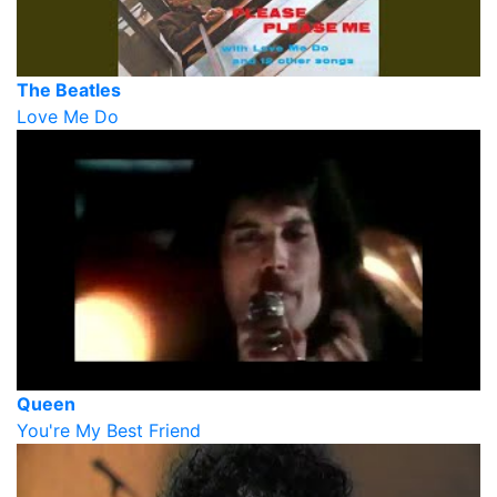
The Beatles
Love Me Do
Queen
You're My Best Friend