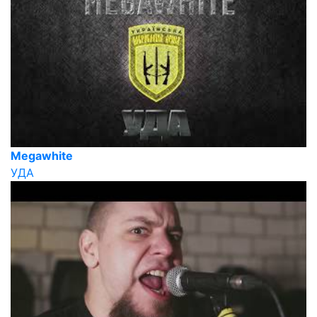
Megawhite
УДА