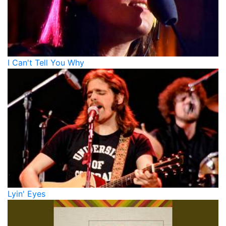
I Can't Tell You Why
Lyin' Eyes