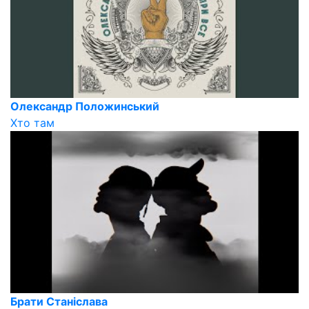
Олександр Положинський
Хто там
Брати Станіслава