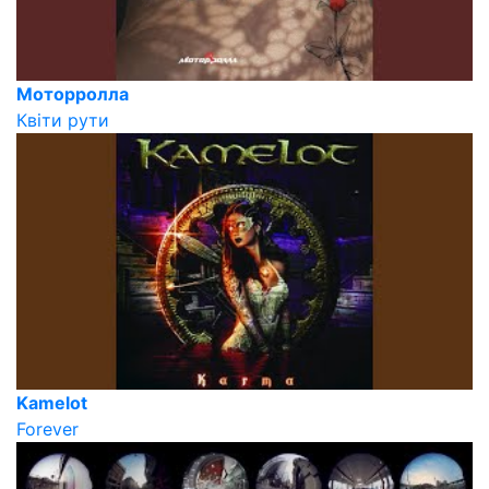
Моторролла
Квіти рути
Kamelot
Forever