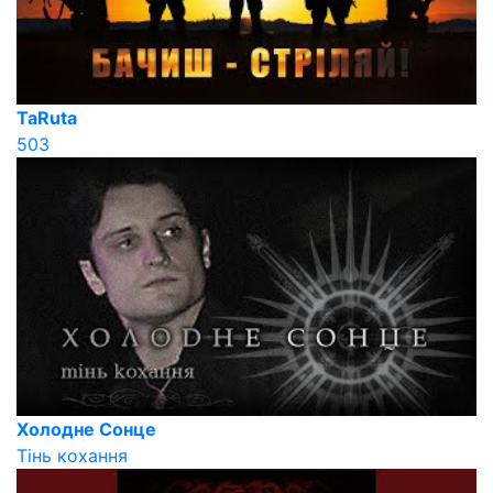
TaRuta
503
Холодне Сонце
Тінь кохання