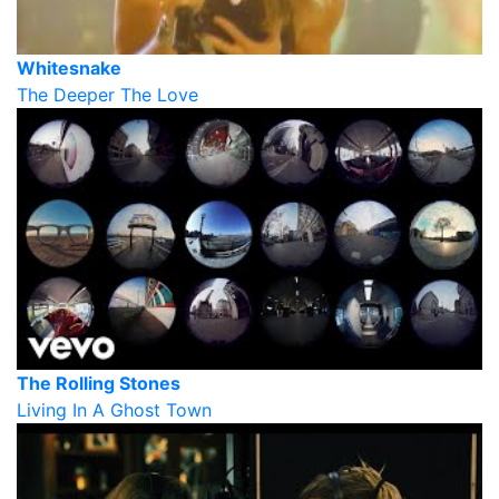
Whitesnake
The Deeper The Love
The Rolling Stones
Living In A Ghost Town