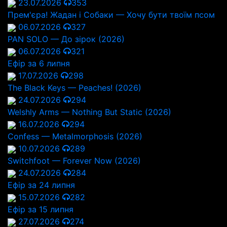
23.07.2026
353
Прем'єра! Жадан і Собаки — Хочу бути твоїм псом
06.07.2026
327
PAN SOLO — До зірок (2026)
06.07.2026
321
Ефір за 6 липня
17.07.2026
298
The Black Keys — Peaches! (2026)
24.07.2026
294
Welshly Arms — Nothing But Static (2026)
16.07.2026
294
Confess — Metalmorphosis (2026)
10.07.2026
289
Switchfoot — Forever Now (2026)
24.07.2026
284
Ефір за 24 липня
15.07.2026
282
Ефір за 15 липня
27.07.2026
274