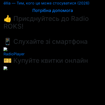
éllia — Тим, кого це може стосуватися (2026)
Потрібна допомога
👍 Приєднуйтесь до Radio
ROKS!
📱 Слухайте зі смартфона
RadioPlayer
🎫 Купуйте квитки онлайн