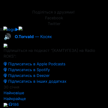
Поділіться з друзями!
Facebook
Twitter
🔊
O.Torvald
— Косяк
Підпишіться на подкаст "[КАМТУГЕЗА] на Radio
ROKS":
Підписатись в Apple Podcasts
Підписатись в Spotify
Підписатись в Deezer
Підписатись в інших додатках
30 січня
Найновіше
Найкрайще
186