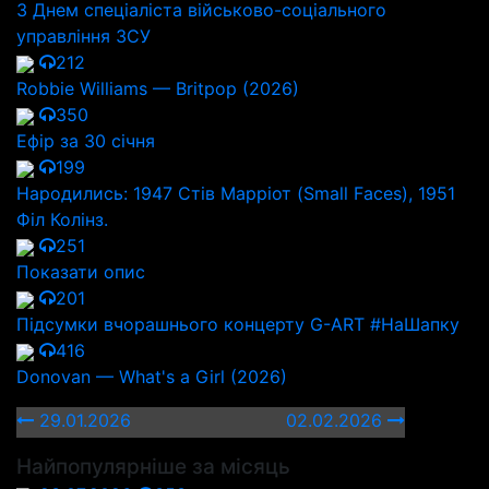
З Днем спеціаліста військово-соціального
управління ЗСУ
212
Robbie Williams — Britpop (2026)
350
Ефір за 30 січня
199
Народились: 1947 Стів Марріот (Small Faces), 1951
Філ Колінз.
251
Показати опис
201
Підсумки вчорашнього концерту G-ART #НаШапку
416
Donovan — What's a Girl (2026)
29.01.2026
02.02.2026
Найпопулярніше за місяць