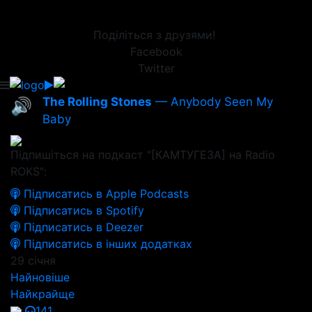
Поділіться з друзями!
Facebook
Twitter
The Rolling Stones
— Anybody Seen My
🔊
Baby
Підпишіться на подкаст "[КАМТУГЕЗА] на Radio
ROKS":
Підписатись в Apple Podcasts
Підписатись в Spotify
Підписатись в Deezer
Підписатись в інших додатках
29 січня
Найновіше
Найкрайще
141