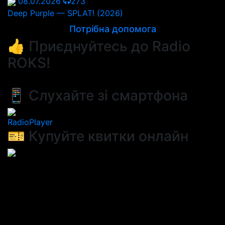
08.07.2026
273
Deep Purple — SPLAT! (2026)
Потрібна допомога
👍 Приєднуйтесь до Radio
ROKS!
📱 Слухайте зі смартфона
RadioPlayer
🎫 Купуйте квитки онлайн