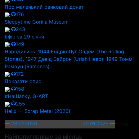
Про маленький ранковий донат
176
Sleepytime Gorilla Museum
243
Ефір за 29 січня
149
Народились: 1944 Ендрю Луг Олдем (The Rolling
Stones), 1947 Девід Байрон (Uriah Heep), 1949 Томмі
Рамоун (Ramones).
172
Показати опис
158
#НаШапку. G-ART
255
Helix — Scrap Metal (2026)
28.01.2026
30.01.2026
Найпопулярніше за місяць