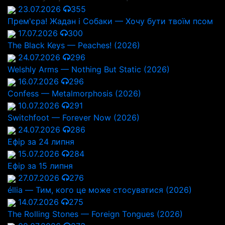
23.07.2026
355
Прем'єра! Жадан і Собаки — Хочу бути твоїм псом
17.07.2026
300
The Black Keys — Peaches! (2026)
24.07.2026
296
Welshly Arms — Nothing But Static (2026)
16.07.2026
296
Confess — Metalmorphosis (2026)
10.07.2026
291
Switchfoot — Forever Now (2026)
24.07.2026
286
Ефір за 24 липня
15.07.2026
284
Ефір за 15 липня
27.07.2026
276
éllia — Тим, кого це може стосуватися (2026)
14.07.2026
275
The Rolling Stones — Foreign Tongues (2026)