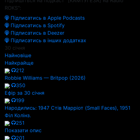
Підпишіться на подкаст "[КАМТУГЕЗА] на Radio
ROKS":
Підписатись в Apple Podcasts
Підписатись в Spotify
Підписатись в Deezer
Підписатись в інших додатках
30 січня
Найновіше
Найкрайще
212
Robbie Williams — Britpop (2026)
350
Ефір за 30 січня
199
Народились: 1947 Стів Марріот (Small Faces), 1951
Філ Колінз.
251
Показати опис
201