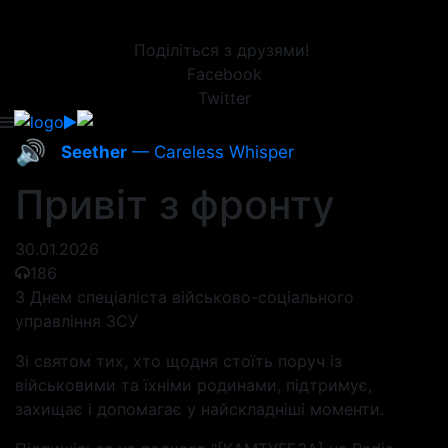
Поділіться з друзями!
Facebook
Twitter
🔊
Seether
— Careless Whisper
Привіт з фронту
30.01.2026
186
З Днем спеціаліста військово-соціального
управління ЗСУ
Зі святом тих, хто щодня стоїть поруч із
військовими та їхніми родинами, підтримує,
захищає і допомагає у найскладніші моменти.