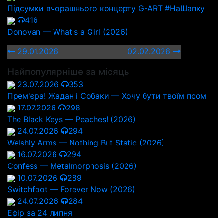
Підсумки вчорашнього концерту G-ART #НаШапку
416
Donovan — What's a Girl (2026)
29.01.2026
02.02.2026
Найпопулярніше за місяць
23.07.2026
353
Прем'єра! Жадан і Собаки — Хочу бути твоїм псом
17.07.2026
298
The Black Keys — Peaches! (2026)
24.07.2026
294
Welshly Arms — Nothing But Static (2026)
16.07.2026
294
Confess — Metalmorphosis (2026)
10.07.2026
289
Switchfoot — Forever Now (2026)
24.07.2026
284
Ефір за 24 липня