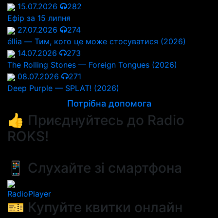
15.07.2026
282
Ефір за 15 липня
27.07.2026
274
éllia — Тим, кого це може стосуватися (2026)
14.07.2026
273
The Rolling Stones — Foreign Tongues (2026)
08.07.2026
271
Deep Purple — SPLAT! (2026)
Потрібна допомога
👍 Приєднуйтесь до Radio
ROKS!
📱 Слухайте зі смартфона
RadioPlayer
🎫 Купуйте квитки онлайн