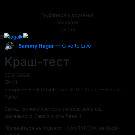
Поділіться з друзями!
Facebook
Twitter
🔊
Sammy Hagar
— Give to Live
Краш-тест
30.01.2026
251
Europe — Final Countdown => The Script — Hall of
Fame
Заряд гарного настрою на весь день від
маленького Лева з міста Лева :)
Підпишіться на подкаст "[КАМТУГЕЗА] на Radio