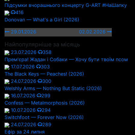
Підсумки вчорашнього концерту G-ART #НаШапку
416
Donovan — What's a Girl (2026)
29.01.2026
02.02.2026
Найпопулярніше за місяць
23.07.2026
358
Прем'єра! Жадан і Собаки — Хочу бути твоїм псом
17.07.2026
303
The Black Keys — Peaches! (2026)
24.07.2026
300
Welshly Arms — Nothing But Static (2026)
16.07.2026
299
Confess — Metalmorphosis (2026)
10.07.2026
294
Switchfoot — Forever Now (2026)
24.07.2026
289
Ефір за 24 липня