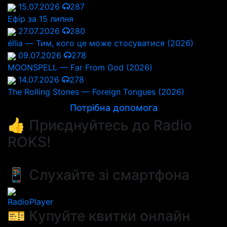
15.07.2026
287
Ефір за 15 липня
27.07.2026
280
éllia — Тим, кого це може стосуватися (2026)
09.07.2026
278
MOONSPELL — Far From God (2026)
14.07.2026
278
The Rolling Stones — Foreign Tongues (2026)
Потрібна допомога
👍 Приєднуйтесь до Radio
ROKS!
📱 Слухайте зі смартфона
RadioPlayer
🎫 Купуйте квитки онлайн