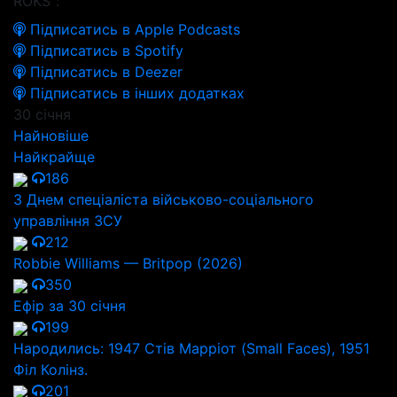
ROKS":
Підписатись в Apple Podcasts
Підписатись в Spotify
Підписатись в Deezer
Підписатись в інших додатках
30 січня
Найновіше
Найкрайще
186
З Днем спеціаліста військово-соціального
управління ЗСУ
212
Robbie Williams — Britpop (2026)
350
Ефір за 30 січня
199
Народились: 1947 Стів Марріот (Small Faces), 1951
Філ Колінз.
201