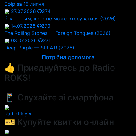
Ефір за 15 липня
27.07.2026
274
éllia — Тим, кого це може стосуватися (2026)
14.07.2026
273
The Rolling Stones — Foreign Tongues (2026)
08.07.2026
271
Deep Purple — SPLAT! (2026)
Потрібна допомога
👍 Приєднуйтесь до Radio
ROKS!
📱 Слухайте зі смартфона
RadioPlayer
🎫 Купуйте квитки онлайн