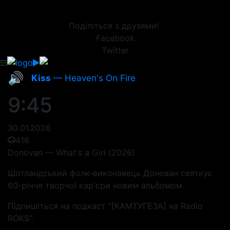
Поділіться з друзями!
Facebook
Twitter
🔊
Kiss
— Heaven's On Fire
9:45
30.01.2026
416
Donovan — What's a Girl (2026)
Шотландський фолк-виконавець Донован святкує
60-річчя творчої кар'єри новим альбомом.
Підпишіться на подкаст "[КАМТУГЕЗА] на Radio
ROKS":