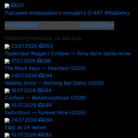
201
Підсумки вчорашнього концерту G-ART #НаШапку
29.01.2026
02.02.2026
Найпопулярніше за місяць
23.07.2026
353
Прем'єра! Жадан і Собаки — Хочу бути твоїм псом
17.07.2026
298
The Black Keys — Peaches! (2026)
24.07.2026
294
Welshly Arms — Nothing But Static (2026)
16.07.2026
294
Confess — Metalmorphosis (2026)
10.07.2026
289
Switchfoot — Forever Now (2026)
24.07.2026
284
Ефір за 24 липня
15.07.2026
282