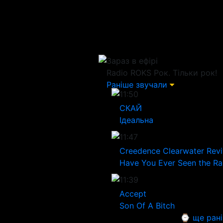
Зараз в ефірі
Radio ROKS
Рок. Тільки рок!
Раніше звучали
11:50
СКАЙ
Ідеальна
11:47
Creedence Clearwater Revi
Have You Ever Seen the Ra
11:39
Accept
Son Of A Bitch
⌚ ще ран