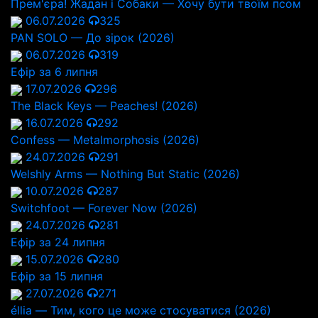
Прем'єра! Жадан і Собаки — Хочу бути твоїм псом
06.07.2026
325
PAN SOLO — До зірок (2026)
06.07.2026
319
Ефір за 6 липня
17.07.2026
296
The Black Keys — Peaches! (2026)
16.07.2026
292
Confess — Metalmorphosis (2026)
24.07.2026
291
Welshly Arms — Nothing But Static (2026)
10.07.2026
287
Switchfoot — Forever Now (2026)
24.07.2026
281
Ефір за 24 липня
15.07.2026
280
Ефір за 15 липня
27.07.2026
271
éllia — Тим, кого це може стосуватися (2026)