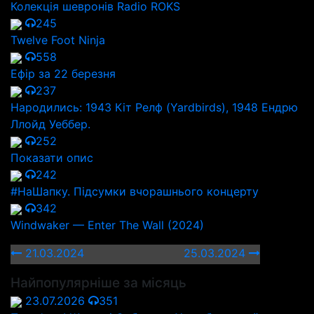
Колекція шевронів Radio ROKS
245
Twelve Foot Ninja
558
Ефір за 22 березня
237
Народились: 1943 Кіт Релф (Yardbirds), 1948 Ендрю
Ллойд Уеббер.
252
Показати опис
242
#НаШапку. Підсумки вчорашнього концерту
342
Windwaker — Enter The Wall (2024)
21.03.2024
25.03.2024
Найпопулярніше за місяць
23.07.2026
351