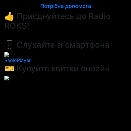
Потрібна допомога
👍 Приєднуйтесь до Radio
ROKS!
📱 Слухайте зі смартфона
RadioPlayer
🎫 Купуйте квитки онлайн