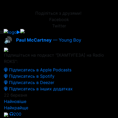
Поділіться з друзями!
Facebook
Twitter
🔊
Paul McCartney
— Young Boy
Підпишіться на подкаст "[КАМТУГЕЗА] на Radio
ROKS":
Підписатись в Apple Podcasts
Підписатись в Spotify
Підписатись в Deezer
Підписатись в інших додатках
22 березня
Найновіше
Найкрайще
200