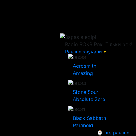
Зараз в ефірі
Radio ROKS
Рок. Тільки рок!
Раніше звучали
06:38
Aerosmith
Amazing
06:34
Stone Sour
Absolute Zero
06:31
Black Sabbath
Paranoid
⌚ ще раніше