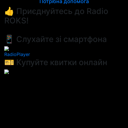
Потрібна допомога
👍 Приєднуйтесь до Radio
ROKS!
📱 Слухайте зі смартфона
RadioPlayer
🎫 Купуйте квитки онлайн