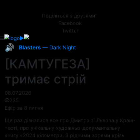
Поділіться з друзями!
Facebook
Twitter
🔊
Blasters
— Dark Night
[КАМТУГЕЗА]
тримає стрій
08.07.2026
235
Ефір за 8 липня
Ще раз дізналися все про Дмитра зі Львова у Краш-
тесті, про унікальну художньо-документальну
книгу «2024 кілометри. З рідними зорями крізь