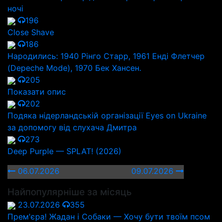
ночі
196
Close Shave
186
Народились: 1940 Рінго Старр, 1961 Енді Флетчер
(Depeche Mode), 1970 Бек Хансен.
205
Показати опис
202
Подяка нідерландській організації Eyes on Ukraine
за допомогу від слухача Дмитра
273
Deep Purple — SPLAT! (2026)
06.07.2026
09.07.2026
Найпопулярніше за місяць
23.07.2026
355
Прем'єра! Жадан і Собаки — Хочу бути твоїм псом