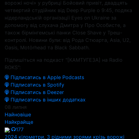
ворожі ночі» у рубриці Бойовий привіт, двадцять
четвертий студійник від Deep Purple о 9:45, подяка
нідерландській організації Eyes on Ukraine за
допомогу від слухача Дмитра у Про Особисте, а
також бірмінгемські панки Close Shave у Треш-
контролі. Новини були: від Рода Стюарта, Asia, U2,
Oasis, Motörhead та Black Sabbath.
Підпишіться на подкаст "[КАМТУГЕЗА] на Radio
ROKS":
Підписатись в Apple Podcasts
Підписатись в Spotify
Підписатись в Deezer
Підписатись в інших додатках
08 липня
Найновіше
Найкрайще
177
2024 кілометри. З рідними зорями крізь ворожі