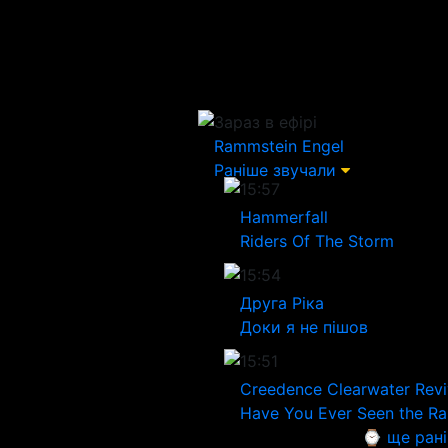
Зараз в ефірі
Rammstein
Engel
Раніше звучали
15:57
Hammerfall
Riders Of The Storm
15:54
Друга Ріка
Доки я не пішов
15:51
Creedence Clearwater Revi
Have You Ever Seen the Ra
⌚ ще ран