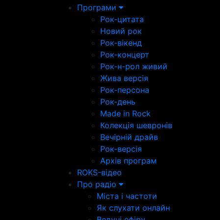
Програми
Рок-цитата
Новий рок
Рок-вікенд
Рок-концерт
Рок-н-рол живий
Жива версія
Рок-персона
Рок-день
Made in Rock
Колекція шевронів
Вечірній драйв
Рок-версія
Архів програм
ROKS-відео
Про радіо
Міста і частоти
Як слухати онлайн
Ведучі ефіру