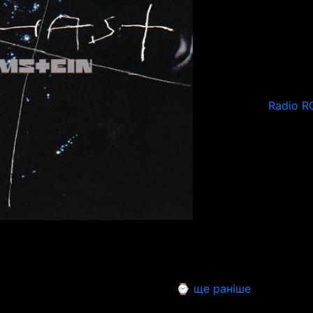
Radio R
⌚ ще раніше