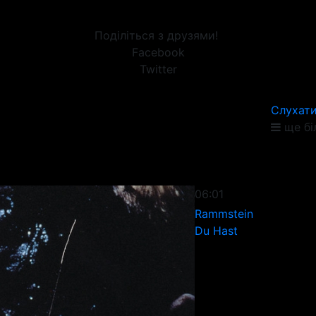
Поділіться з друзями!
Facebook
Twitter
Слухати
ще бі
06:01
Rammstein
Du Hast