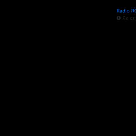
Radio R
Як сл