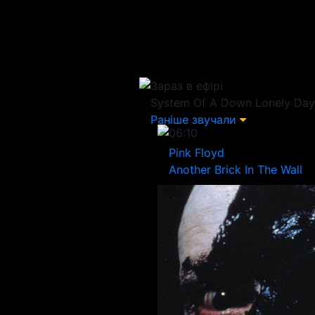
Зараз в ефірі
System Of A Down
Lonely Day
Раніше звучали
06:10
Pink Floyd
Another Brick In The Wall