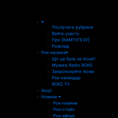
Послухати рубрики
Взяти участь
Про [КАМТУГЕЗУ]
Розклад
Рок-музика
Що це була за пісня?
Музика Radio ROKS
Запропонуйте пісню
Рок-календар
ROKS TV
Акції
Новини
Рок-новини
Рок-стайл
Рок-афіша