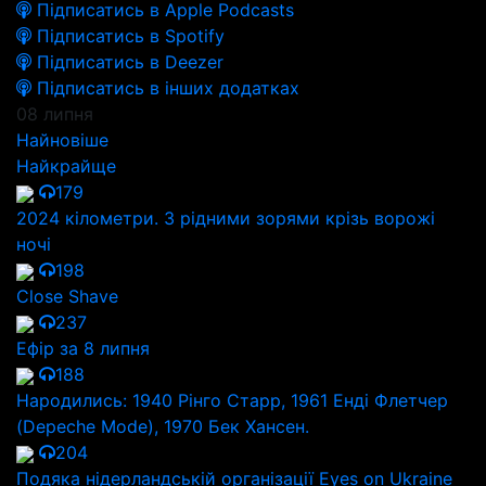
Підписатись в Apple Podcasts
Підписатись в Spotify
Підписатись в Deezer
Підписатись в інших додатках
08 липня
Найновіше
Найкрайще
179
2024 кілометри. З рідними зорями крізь ворожі
ночі
198
Close Shave
237
Ефір за 8 липня
188
Народились: 1940 Рінго Старр, 1961 Енді Флетчер
(Depeche Mode), 1970 Бек Хансен.
204
Подяка нідерландській організації Eyes on Ukraine