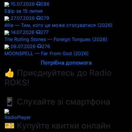
15.07.2026
286
Ефір за 15 липня
27.07.2026
279
éllia — Тим, кого це може стосуватися (2026)
14.07.2026
277
The Rolling Stones — Foreign Tongues (2026)
09.07.2026
276
MOONSPELL — Far From God (2026)
Потрібна допомога
👍 Приєднуйтесь до Radio
ROKS!
📱 Слухайте зі смартфона
RadioPlayer
🎫 Купуйте квитки онлайн