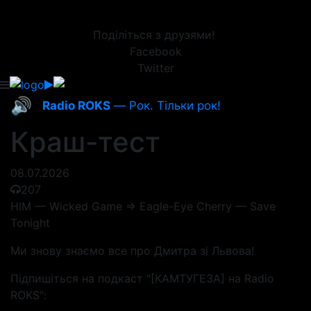
Поділіться з друзями!
Facebook
Twitter
🔊
Radio ROKS
— Рок. Тільки рок!
Краш-тест
08.07.2026
207
HIM — Wicked Game => Eagle-Eye Cherry — Save
Tonight
Ми знову знаємо все про Дмитра зі Львова!
Підпишіться на подкаст "[КАМТУГЕЗА] на Radio
ROKS":