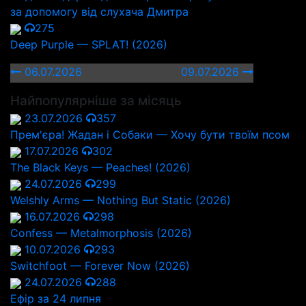
за допомогу від слухача Дмитра
275
Deep Purple — SPLAT! (2026)
06.07.2026
09.07.2026
Найпопулярніше за місяць
23.07.2026
357
Прем'єра! Жадан і Собаки — Хочу бути твоїм псом
17.07.2026
302
The Black Keys — Peaches! (2026)
24.07.2026
299
Welshly Arms — Nothing But Static (2026)
16.07.2026
298
Confess — Metalmorphosis (2026)
10.07.2026
293
Switchfoot — Forever Now (2026)
24.07.2026
288
Ефір за 24 липня