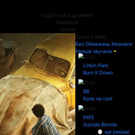
Поділіться з друзями!
Facebook
Twitter
Зараз в ефірі
Без Обмежень
Мовчати
Раніше звучали
22:01
Linkin Park
Burn It Down
21:58
ВВ
Були на селі
21:54
INXS
Suicide Blonde
⌚ ще раніше