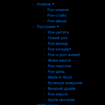
Новини
Рок-новини
Рок-стайл
Рок-афіша
Програми
Рок-цитата
Новий рок
Рок-вікенд
Рок-концерт
Рок-н-рол живий
Жива версія
Рок-персона
Рок-день
Made in Rock
Колекція шевронів
Вечірній драйв
Рок-версія
Архів програм