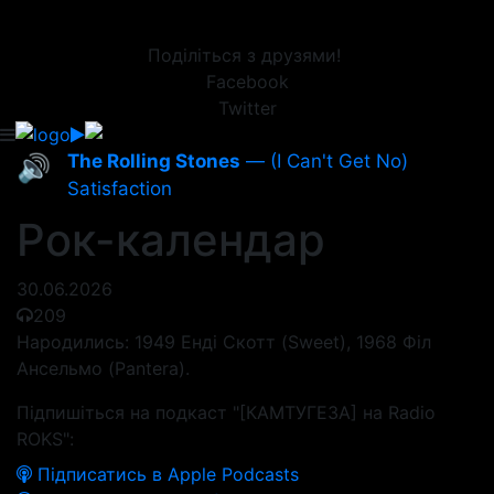
Поділіться з друзями!
Facebook
Twitter
The Rolling Stones
— (I Can't Get No)
🔊
Satisfaction
Рок-календар
30.06.2026
209
Народились: 1949 Енді Скотт (Sweet), 1968 Філ
Ансельмо (Pantera).
Підпишіться на подкаст "[КАМТУГЕЗА] на Radio
ROKS":
Підписатись в Apple Podcasts