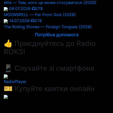
éllia — Тим, кого це може стосуватися (2026)
09.07.2026
278
MOONSPELL — Far From God (2026)
14.07.2026
278
The Rolling Stones — Foreign Tongues (2026)
Потрібна допомога
👍 Приєднуйтесь до Radio
ROKS!
📱 Слухайте зі смартфона
RadioPlayer
🎫 Купуйте квитки онлайн