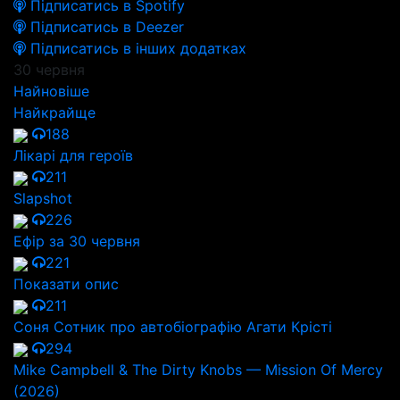
Підписатись в Spotify
Підписатись в Deezer
Підписатись в інших додатках
30 червня
Найновіше
Найкрайще
188
Лікарі для героїв
211
Slapshot
226
Ефір за 30 червня
221
Показати опис
211
Соня Сотник про автобіографію Агати Крісті
294
Mike Campbell & The Dirty Knobs — Mission Of Mercy
(2026)