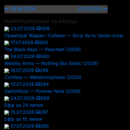
29.06.2026
01.07.2026
Найпопулярніше за місяць
23.07.2026
358
Прем'єра! Жадан і Собаки — Хочу бути твоїм псом
17.07.2026
303
The Black Keys — Peaches! (2026)
24.07.2026
300
Welshly Arms — Nothing But Static (2026)
16.07.2026
299
Confess — Metalmorphosis (2026)
10.07.2026
294
Switchfoot — Forever Now (2026)
24.07.2026
289
Ефір за 24 липня
15.07.2026
287
Ефір за 15 липня
27.07.2026
280