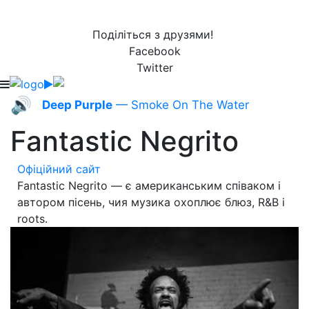
Поділіться з друзями!
Facebook
Twitter
🔊
Deep Purple
— Smoke On The Water
Fantastic Negrito
Офіційний сайт
Fantastic Negrito — є американським співаком і
автором пісень, чия музика охоплює блюз, R&B і
roots.