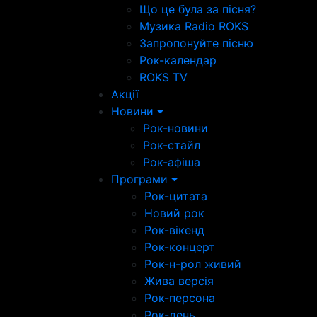
Що це була за пісня?
Музика Radio ROKS
Запропонуйте пісню
Рок-календар
ROKS TV
Акції
Новини
Рок-новини
Рок-стайл
Рок-афіша
Програми
Рок-цитата
Новий рок
Рок-вікенд
Рок-концерт
Рок-н-рол живий
Жива версія
Рок-персона
Рок-день