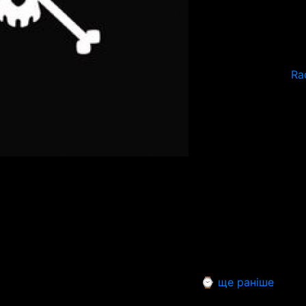
Ra
⌚ ще раніше