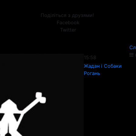
Поділіться з друзями!
Facebook
Twitter
Сл
15:58
Жадан і Собаки
Рогань