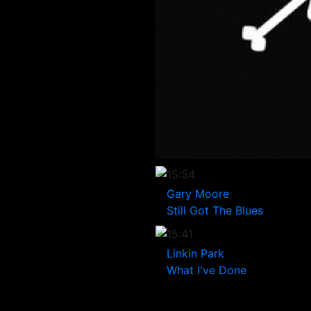
15:54
Gary Moore
Still Got The Blues
15:41
Linkin Park
What I've Done