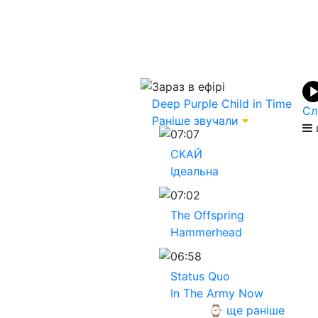
Зараз в ефірі
Deep Purple
Child in Time
Сл
Раніше звучали
07:07
СКАЙ
Ідеальна
07:02
The Offspring
Hammerhead
06:58
Status Quo
In The Army Now
⌚ ще раніше