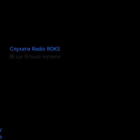
Слухати Radio ROKS
ще більше музики
y
е