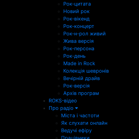
Рок-цитата
Новий рок
Рок-вікенд
Рок-концерт
Рок-н-рол живий
Жива версія
Рок-персона
Рок-день
Made in Rock
Колекція шевронів
Вечірній драйв
Рок-версія
Архів програм
ROKS-відео
Про радіо
Міста і частоти
Як слухати онлайн
Ведучі ефіру
Працівники