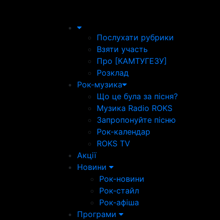
Послухати рубрики
Взяти участь
Про [КАМТУГЕЗУ]
Розклад
Рок-музика
Що це була за пісня?
Музика Radio ROKS
Запропонуйте пісню
Рок-календар
ROKS TV
Акції
Новини
Рок-новини
Рок-стайл
Рок-афіша
Програми