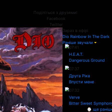
Поділіться з друзями!
Facebook
Twitter
Зараз в ефірі
Dio
Rainbow In The Dark
Раніше звучали
07:41
H.E.A.T.
Dangerous Ground
07:37
Друга Ріка
Впусти мене
07:32
Verve
Bitter Sweet Symphon
⌚ ще раніш