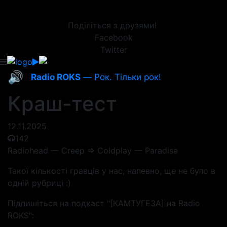
Поділіться з друзями!
Facebook
Twitter
🔊
Radio ROKS
— Рок. Тільки рок!
Краш-тест
12.11.2025
142
Radiohead — Creep => Coldplay — Paradise
Такої кількості гравців у нас, напевно, ще не було в
одній рубриці :)
Підпишіться на подкаст "[КАМТУГЕЗА] на Radio
ROKS":