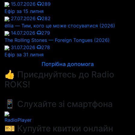
15.07.2026
289
Ефір за 15 липня
27.07.2026
282
éllia — Тим, кого це може стосуватися (2026)
14.07.2026
279
The Rolling Stones — Foreign Tongues (2026)
31.07.2026
278
Ефір за 31 липня
Потрібна допомога
👍 Приєднуйтесь до Radio
ROKS!
📱 Слухайте зі смартфона
RadioPlayer
🎫 Купуйте квитки онлайн