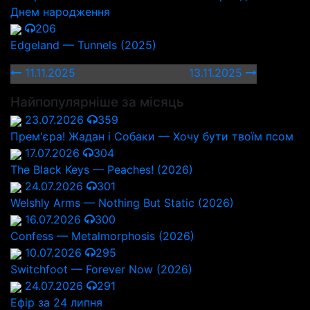
Днем народження
206
Edgeland — Tunnels (2025)
11.11.2025
13.11.2025
Найпопулярніше за місяць
23.07.2026
359
Прем'єра! Жадан і Собаки — Хочу бути твоїм псом
17.07.2026
304
The Black Keys — Peaches! (2026)
24.07.2026
301
Welshly Arms — Nothing But Static (2026)
16.07.2026
300
Confess — Metalmorphosis (2026)
10.07.2026
295
Switchfoot — Forever Now (2026)
24.07.2026
291
Ефір за 24 липня