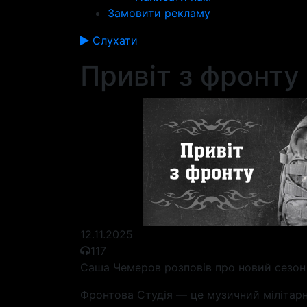
Замовити рекламу
Слухати
Привіт з фронту
12.11.2025
117
Саша Чемеров розповів про новий сезон
Фронтова Студія — це музичний мілітарн