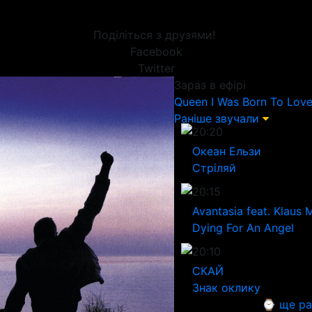
Поділіться з друзями!
Facebook
Twitter
Зараз в ефірі
Queen
I Was Born To Lov
Раніше звучали
20:20
Океан Ельзи
Стріляй
20:15
Avantasia feat. Klaus 
Dying For An Angel
20:10
СКАЙ
Знак оклику
⌚ ще ра