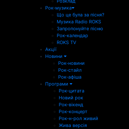
Розклад
Рок-музика
Що це була за пісня?
Музика Radio ROKS
Запропонуйте пісню
Рок-календар
ROKS TV
Акції
Новини
Рок-новини
Рок-стайл
Рок-афіша
Програми
Рок-цитата
Новий рок
Рок-вікенд
Рок-концерт
Рок-н-рол живий
Жива версія