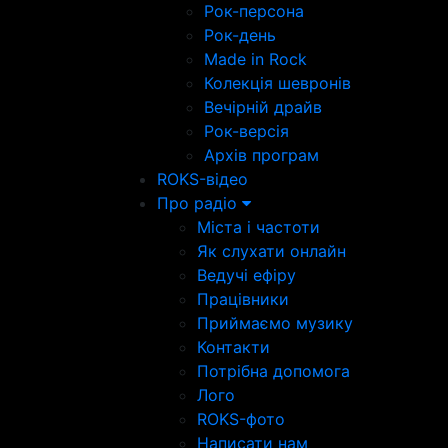
Рок-персона
Рок-день
Made in Rock
Колекція шевронів
Вечірній драйв
Рок-версія
Архів програм
ROKS-відео
Про радіо
Міста і частоти
Як слухати онлайн
Ведучі ефіру
Працівники
Приймаємо музику
Контакти
Потрібна допомога
Лого
ROKS-фото
Написати нам