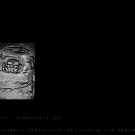
 проєкту Фронтова студія
ий проєкт від Культурних сил, у якому артисти відвіду