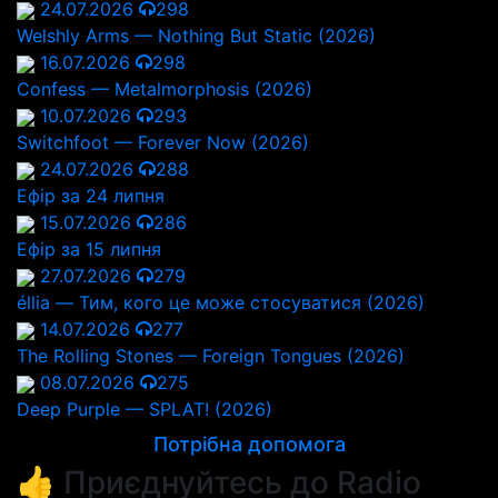
24.07.2026
298
Welshly Arms — Nothing But Static (2026)
16.07.2026
298
Confess — Metalmorphosis (2026)
10.07.2026
293
Switchfoot — Forever Now (2026)
24.07.2026
288
Ефір за 24 липня
15.07.2026
286
Ефір за 15 липня
27.07.2026
279
éllia — Тим, кого це може стосуватися (2026)
14.07.2026
277
The Rolling Stones — Foreign Tongues (2026)
08.07.2026
275
Deep Purple — SPLAT! (2026)
Потрібна допомога
👍 Приєднуйтесь до Radio