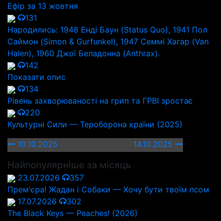
Ефір за 13 жовтня
131
Народились: 1948 Енді Баун (Status Quo), 1941 Пол
Саймон (Simon & Gurfunkel), 1947 Семмі Хагар (Van
Halen), 1960 Джої Беладонна (Anthrax).
142
Показати опис
134
Рівень захворюваності на грип та ГРВІ зростає
220
Культурні Сили — Тероборона країни (2025)
10.10.2025
14.10.2025
Найпопулярніше за місяць
23.07.2026
357
Прем'єра! Жадан і Собаки — Хочу бути твоїм псом
17.07.2026
302
The Black Keys — Peaches! (2026)