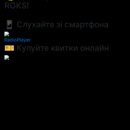
ROKS!
📱 Слухайте зі смартфона
RadioPlayer
🎫 Купуйте квитки онлайн