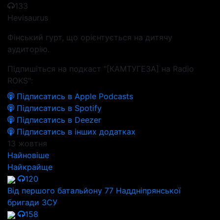
133
Hevisaurus
Фінський гурт, що орієнтується на дитячу
аудиторію.
Підпишіться на подкаст "[КАМТУГЕЗА] на Radio
ROKS":
Підписатись в Apple Podcasts
Підписатись в Spotify
Підписатись в Deezer
Підписатись в інших додатках
13 жовтня
Найновіше
Найкрайще
120
Від першого батальйону 77 Наддніпрянської
бригади ЗСУ
158