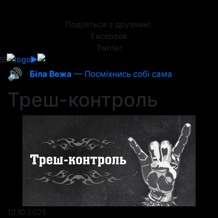
Поділіться з друзями!
Facebook
Twitter
🔊
Біла Вежа
— Посміхнись собі сама
Треш-контроль
13.10.2025