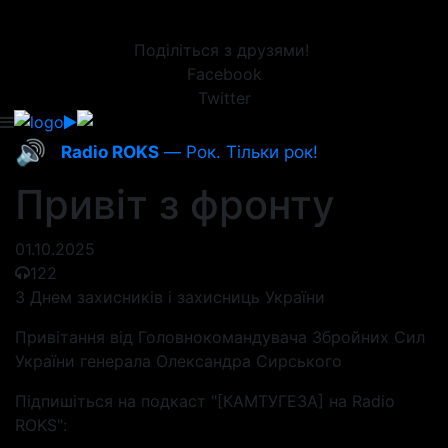
Поділіться з друзями!
Facebook
Twitter
🔊
Radio ROKS
— Рок. Тільки рок!
Привіт з фронту
01.10.2025
122
З Днем захисників і захисниць України
Привітання від Головнокомандувача Збройних Сил
України генерала Олександра Сирського
Підпишіться на подкаст "[КАМТУГЕЗА] на Radio
ROKS":