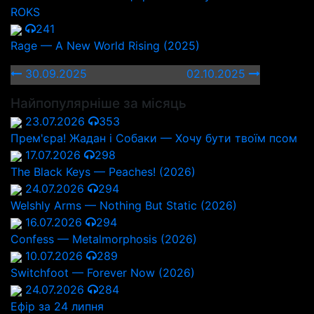
ROKS
241
Rage — A New World Rising (2025)
30.09.2025
02.10.2025
Найпопулярніше за місяць
23.07.2026
353
Прем'єра! Жадан і Собаки — Хочу бути твоїм псом
17.07.2026
298
The Black Keys — Peaches! (2026)
24.07.2026
294
Welshly Arms — Nothing But Static (2026)
16.07.2026
294
Confess — Metalmorphosis (2026)
10.07.2026
289
Switchfoot — Forever Now (2026)
24.07.2026
284
Ефір за 24 липня