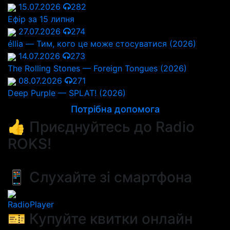
15.07.2026
282
Ефір за 15 липня
27.07.2026
274
éllia — Тим, кого це може стосуватися (2026)
14.07.2026
273
The Rolling Stones — Foreign Tongues (2026)
08.07.2026
271
Deep Purple — SPLAT! (2026)
Потрібна допомога
👍 Приєднуйтесь до Radio
ROKS!
📱 Слухайте зі смартфона
RadioPlayer
🎫 Купуйте квитки онлайн