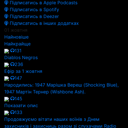
Підписатись в Apple Podcasts
Підписатись в Spotify
Підписатись в Deezer
Підписатись в інших додатках
01 жовтня
Найновіше
Найкрайще
131
Diablos Negros
236
Ефір за 1 жовтня
147
Народились: 1947 Марішка Вереш (Shocking Blue),
1947 Мартін Тернер (Wishbone Ash).
145
Показати опис
133
Продовжуємо вітати наших воїнів з Днем
захисників і захисниць разом зі слухачами Radio