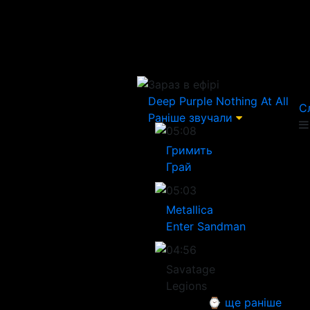
Зараз в ефірі
Deep Purple
Nothing At All
С
Раніше звучали
05:08
Гримить
Грай
05:03
Metallica
Enter Sandman
04:56
Savatage
Legions
⌚ ще раніше