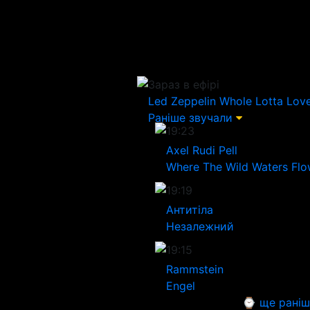
Зараз в ефірі
Led Zeppelin
Whole Lotta Lov
Раніше звучали
19:23
Axel Rudi Pell
Where The Wild Waters Fl
19:19
Антитіла
Незалежний
19:15
Rammstein
Engel
⌚ ще раніш