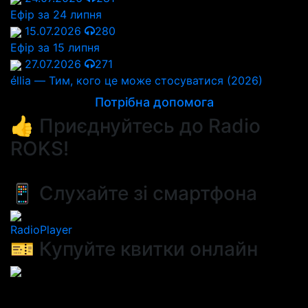
Ефір за 24 липня
15.07.2026
280
Ефір за 15 липня
27.07.2026
271
éllia — Тим, кого це може стосуватися (2026)
Потрібна допомога
👍 Приєднуйтесь до Radio
ROKS!
📱 Слухайте зі смартфона
RadioPlayer
🎫 Купуйте квитки онлайн