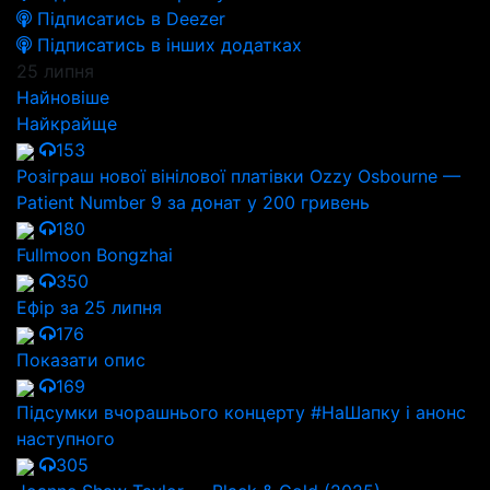
Підписатись в Deezer
Підписатись в інших додатках
25 липня
Найновіше
Найкрайще
153
Розіграш нової вінілової платівки Ozzy Osbourne —
Patient Number 9 за донат у 200 гривень
180
Fullmoon Bongzhai
350
Ефір за 25 липня
176
Показати опис
169
Підсумки вчорашнього концерту #НаШапку і анонс
наступного
305