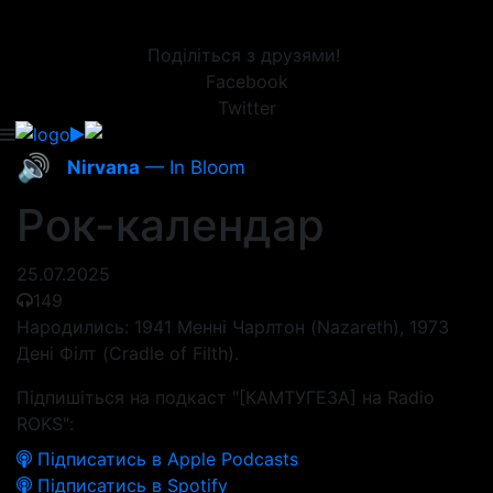
Поділіться з друзями!
Facebook
Twitter
🔊
Nirvana
— In Bloom
Рок-календар
25.07.2025
149
Народились: 1941 Менні Чарлтон (Nazareth), 1973
Дені Філт (Cradle of Filth).
Підпишіться на подкаст "[КАМТУГЕЗА] на Radio
ROKS":
Підписатись в Apple Podcasts
Підписатись в Spotify