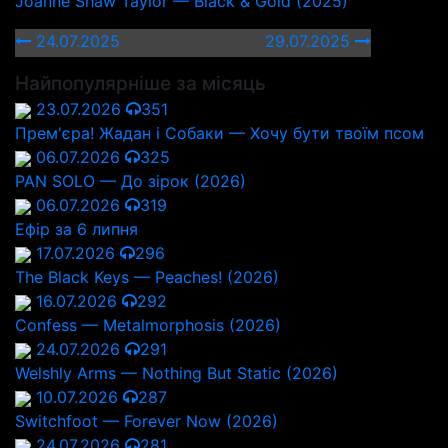
Joanne Shaw Taylor — Black & Gold (2025)
24.07.2025
29.07.2025
Найпопулярніше за місяць
23.07.2026
351
Прем'єра! Жадан і Собаки — Хочу бути твоїм псом
06.07.2026
325
PAN SOLO — До зірок (2026)
06.07.2026
319
Ефір за 6 липня
17.07.2026
296
The Black Keys — Peaches! (2026)
16.07.2026
292
Confess — Metalmorphosis (2026)
24.07.2026
291
Welshly Arms — Nothing But Static (2026)
10.07.2026
287
Switchfoot — Forever Now (2026)
24.07.2026
281