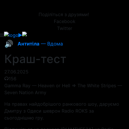
Поділіться з друзями!
Facebook
Twitter
🔊
Антитіла
— Вдома
Краш-тест
27.06.2025
156
Gamma Ray — Heaven or Hell => The White Stripes —
Seven Nation Army
На правах найдобрішого ранкового шоу, даруємо
Дмитру з Одеси шеврон Radio ROKS за
сьогоднішню гру.