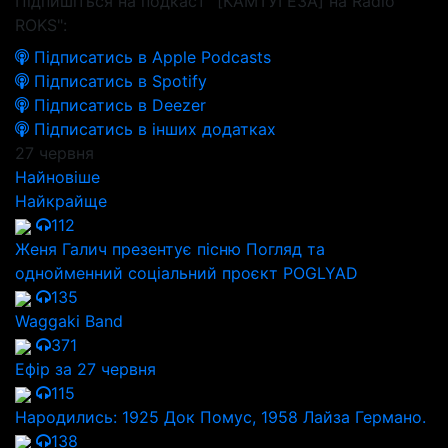
Підпишіться на подкаст "[КАМТУГЕЗА] на Radio
ROKS":
Підписатись в Apple Podcasts
Підписатись в Spotify
Підписатись в Deezer
Підписатись в інших додатках
27 червня
Найновіше
Найкрайще
112
Женя Галич презентує пісню Погляд та
однойменний соціальний проєкт POGLYAD
135
Waggaki Band
371
Ефір за 27 червня
115
Народились: 1925 Док Помус, 1958 Лайза Германо.
138