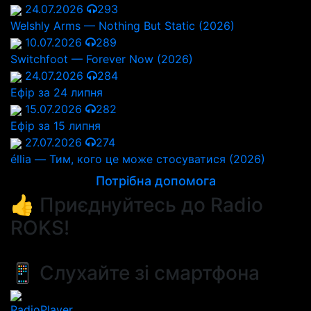
24.07.2026
293
Welshly Arms — Nothing But Static (2026)
10.07.2026
289
Switchfoot — Forever Now (2026)
24.07.2026
284
Ефір за 24 липня
15.07.2026
282
Ефір за 15 липня
27.07.2026
274
éllia — Тим, кого це може стосуватися (2026)
Потрібна допомога
👍 Приєднуйтесь до Radio
ROKS!
📱 Слухайте зі смартфона
RadioPlayer