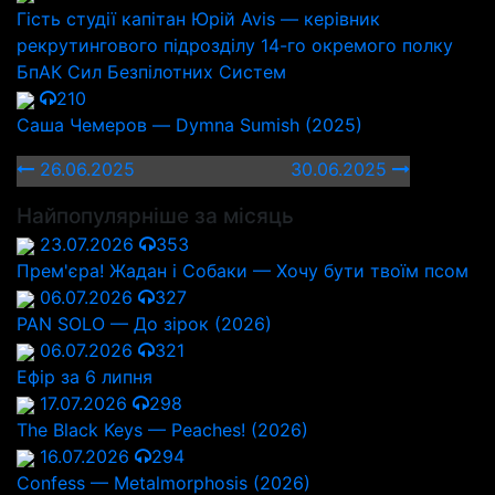
Гість студії капітан Юрій Avis — керівник
рекрутингового підрозділу 14-го окремого полку
БпАК Сил Безпілотних Систем
210
Саша Чемеров — Dymna Sumish (2025)
26.06.2025
30.06.2025
Найпопулярніше за місяць
23.07.2026
353
Прем'єра! Жадан і Собаки — Хочу бути твоїм псом
06.07.2026
327
PAN SOLO — До зірок (2026)
06.07.2026
321
Ефір за 6 липня
17.07.2026
298
The Black Keys — Peaches! (2026)
16.07.2026
294
Confess — Metalmorphosis (2026)