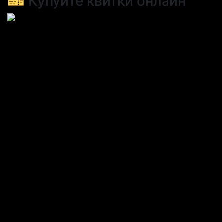
🎫 Купуйте квитки онлайн