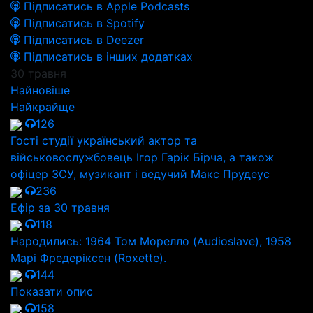
Підписатись в Apple Podcasts
Підписатись в Spotify
Підписатись в Deezer
Підписатись в інших додатках
30 травня
Найновіше
Найкрайще
126
Гості студії український актор та
військовослужбовець Ігор Гарік Бірча, а також
офіцер ЗСУ, музикант і ведучий Макс Прудеус
236
Ефір за 30 травня
118
Народились: 1964 Том Морелло (Audioslave), 1958
Марі Фредеріксен (Roxette).
144
Показати опис
158