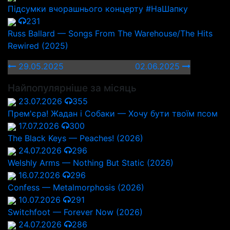
Підсумки вчорашнього концерту #НаШапку
231
Russ Ballard — Songs From The Warehouse/The Hits
Rewired (2025)
29.05.2025
02.06.2025
Найпопулярніше за місяць
23.07.2026
355
Прем'єра! Жадан і Собаки — Хочу бути твоїм псом
17.07.2026
300
The Black Keys — Peaches! (2026)
24.07.2026
296
Welshly Arms — Nothing But Static (2026)
16.07.2026
296
Confess — Metalmorphosis (2026)
10.07.2026
291
Switchfoot — Forever Now (2026)
24.07.2026
286