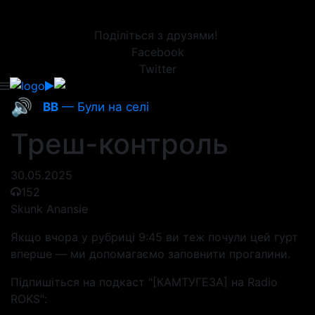
Поділіться з друзями!
Facebook
Twitter
🔊
ВВ
— Були на селі
Треш-контроль
30.05.2025
152
Skunk Anansie
Якщо вчора у рубриці 9:45 ви теж почули цей гурт
вперше — ми допомагаємо заповнити прогалини.
Підпишіться на подкаст "[КАМТУГЕЗА] на Radio
ROKS":