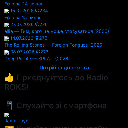
Ефір за 24 липня
15.07.2026
284
Ефір за 15 липня
27.07.2026
276
éllia — Тим, кого це може стосуватися (2026)
14.07.2026
275
The Rolling Stones — Foreign Tongues (2026)
08.07.2026
273
Deep Purple — SPLAT! (2026)
Потрібна допомога
👍 Приєднуйтесь до Radio
ROKS!
📱 Слухайте зі смартфона
RadioPlayer