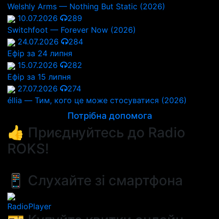
Welshly Arms — Nothing But Static (2026)
10.07.2026
289
Switchfoot — Forever Now (2026)
24.07.2026
284
Ефір за 24 липня
15.07.2026
282
Ефір за 15 липня
27.07.2026
274
éllia — Тим, кого це може стосуватися (2026)
Потрібна допомога
👍 Приєднуйтесь до Radio
ROKS!
📱 Слухайте зі смартфона
RadioPlayer