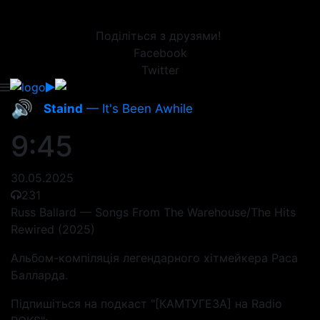
Поділіться з друзями!
Facebook
Twitter
🔊
Staind
— It's Been Awhile
9:45
30.05.2025
231
Russ Ballard — Songs From The Warehouse/The Hits
Rewired (2025)
Альбом-компіляція легендарного хітмейкера Раса
Балларда.
Підпишіться на подкаст "[КАМТУГЕЗА] на Radio