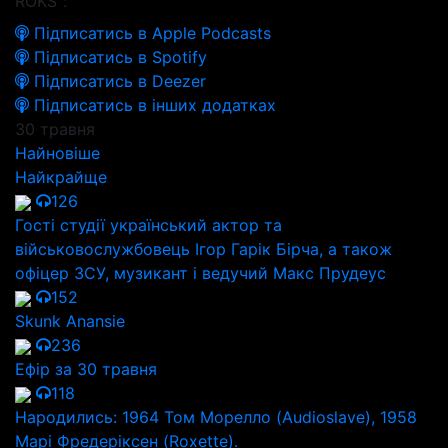
ROKS":
Підписатись в Apple Podcasts
Підписатись в Spotify
Підписатись в Deezer
Підписатись в інших додатках
30 травня
Найновіше
Найкрайще
126
Гості студії український актор та
військовослужбовець Ігор Гарік Бірча, а також
офіцер ЗСУ, музикант і ведучий Макс Прудеус
152
Skunk Anansie
236
Ефір за 30 травня
118
Народились: 1964 Том Морелло (Audioslave), 1958
Марі Фредеріксен (Roxette).