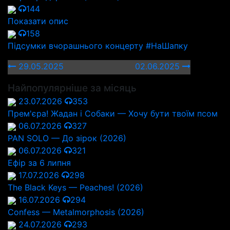
144
Показати опис
158
Підсумки вчорашнього концерту #НаШапку
29.05.2025
02.06.2025
Найпопулярніше за місяць
23.07.2026
353
Прем'єра! Жадан і Собаки — Хочу бути твоїм псом
06.07.2026
327
PAN SOLO — До зірок (2026)
06.07.2026
321
Ефір за 6 липня
17.07.2026
298
The Black Keys — Peaches! (2026)
16.07.2026
294
Confess — Metalmorphosis (2026)
24.07.2026
293