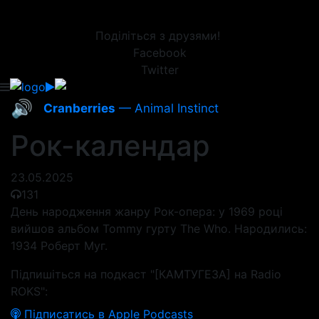
Поділіться з друзями!
Facebook
Twitter
🔊
Cranberries
— Animal Instinct
Рок-календар
23.05.2025
131
День народження жанру Рок-опера: у 1969 році
вийшов альбом Tommy гурту The Who. Народились:
1934 Роберт Муг.
Підпишіться на подкаст "[КАМТУГЕЗА] на Radio
ROKS":
Підписатись в Apple Podcasts