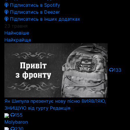
Підписатись в Spotify
Підписатись в Deezer
Підписатись в інших додатках
23 травня
Найновіше
Найкрайще
133
Ян Шипула презентує нову пісню ВИЯВЛЯЮ,
ЗНИЩУЮ від гурту Редакція
155
Molybaron
230