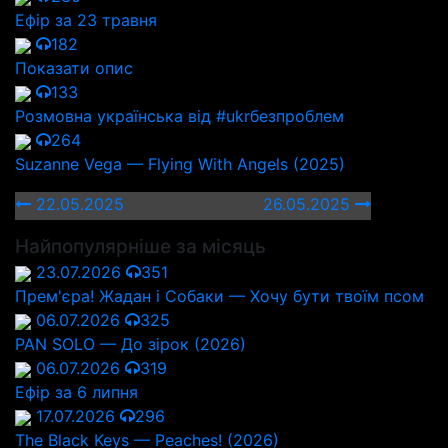
Ефір за 23 травня
182
Показати опис
133
Розмовна українська від #ukrбезпроблем
264
Suzanne Vega — Flying With Angels (2025)
22.05.2025
26.05.2025
Найпопулярніше за місяць
23.07.2026
351
Прем'єра! Жадан і Собаки — Хочу бути твоїм псом
06.07.2026
325
PAN SOLO — До зірок (2026)
06.07.2026
319
Ефір за 6 липня
17.07.2026
296
The Black Keys — Peaches! (2026)