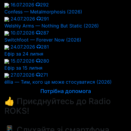
16.07.2026
292
Confess — Metalmorphosis (2026)
24.07.2026
291
Welshly Arms — Nothing But Static (2026)
10.07.2026
287
Switchfoot — Forever Now (2026)
24.07.2026
281
Ефір за 24 липня
15.07.2026
280
Ефір за 15 липня
27.07.2026
271
éllia — Тим, кого це може стосуватися (2026)
Потрібна допомога
👍 Приєднуйтесь до Radio
ROKS!
📱 Слухайте зі смартфона