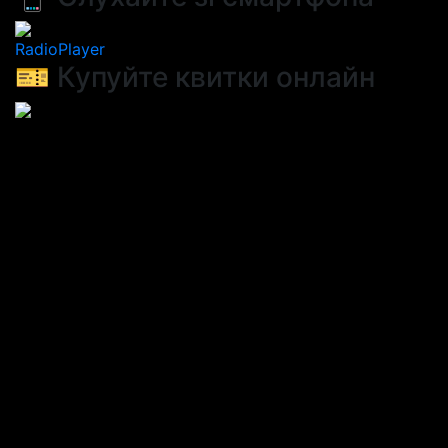
RadioPlayer
🎫 Купуйте квитки онлайн