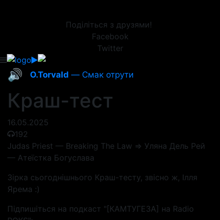
Поділіться з друзями!
Facebook
Twitter
🔊
O.Torvald
— Смак отрути
Краш-тест
16.05.2025
192
Judas Priest — Breaking The Law => Уляна Дель Рей
— Атеїстка Богуслава
Зірка сьогоднішнього Краш-тесту, звісно ж, Ілля
Ярема :)
Підпишіться на подкаст "[КАМТУГЕЗА] на Radio