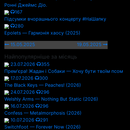
Ронні Джеймс Діо.
167
Підсумки вчорашнього концерту #НаШапку
280
Epolets — Гармонія хаосу (2025)
15.05.2025
19.05.2025
Найпопулярніше за місяць
23.07.2026
355
Прем'єра! Жадан і Собаки — Хочу бути твоїм псом
17.07.2026
300
The Black Keys — Peaches! (2026)
24.07.2026
296
Welshly Arms — Nothing But Static (2026)
16.07.2026
296
Confess — Metalmorphosis (2026)
10.07.2026
291
Switchfoot — Forever Now (2026)