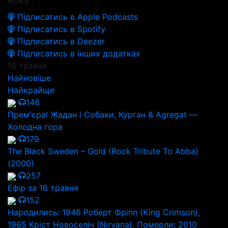
ROKS":
Підписатись в Apple Podcasts
Підписатись в Spotify
Підписатись в Deezer
Підписатись в інших додатках
16 травня
Найновіше
Найкрайще
146
Прем'єра! Жадан і Собаки, Курган & Agregat —
Холодна гора
179
The Black Sweden – Gold (Rock Tribute To Abba)
(2000)
257
Ефір за 16 травня
152
Народились: 1946 Роберт Фріпп (King Crimson),
1965 Кріст Новоселіч (Nirvana). Померли: 2010