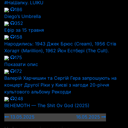
#НаШапку. LUIKU
186
Diego’s Umbrella
352
Ефір за 15 травня
158
Народились: 1943 Джек Брюс (Cream), 1956 Стів
Хогарт (Marillion), 1962 Йєн Естбері (The Cult).
175
Показати опис
172
Валерій Харчишин та Сергій Гера запрошують на
концерт Другої Ріки у Києві з нагоди 20-річчя
культового альбому Рекорди
248
BEHEMOTH — The Shit Ov God (2025)
13.05.2025
16.05.2025