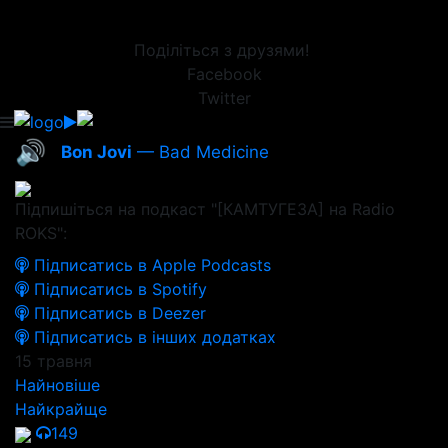
Поділіться з друзями!
Facebook
Twitter
🔊
Bon Jovi
— Bad Medicine
Підпишіться на подкаст "[КАМТУГЕЗА] на Radio
ROKS":
Підписатись в Apple Podcasts
Підписатись в Spotify
Підписатись в Deezer
Підписатись в інших додатках
15 травня
Найновіше
Найкрайще
149