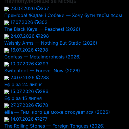
Найпопулярніше за місяць
23.07.2026
357
Прем'єра! Жадан і Собаки — Хочу бути твоїм псом
17.07.2026
302
The Black Keys — Peaches! (2026)
24.07.2026
298
Welshly Arms — Nothing But Static (2026)
16.07.2026
298
Confess — Metalmorphosis (2026)
10.07.2026
293
Switchfoot — Forever Now (2026)
24.07.2026
288
Ефір за 24 липня
15.07.2026
286
Ефір за 15 липня
27.07.2026
278
éllia — Тим, кого це може стосуватися (2026)
14.07.2026
277
The Rolling Stones — Foreign Tongues (2026)