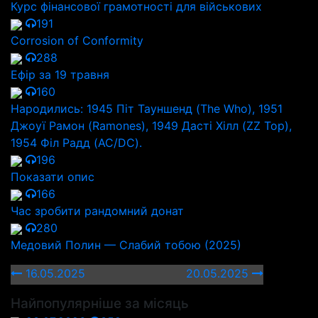
Курс фінансової грамотності для військових
191
Corrosion of Conformity
288
Ефір за 19 травня
160
Народились: 1945 Піт Тауншенд (The Who), 1951
Джоуї Рамон (Ramones), 1949 Дасті Хілл (ZZ Top),
1954 Філ Радд (AC/DC).
196
Показати опис
166
Час зробити рандомний донат
280
Медовий Полин — Слабий тобою (2025)
16.05.2025
20.05.2025
Найпопулярніше за місяць