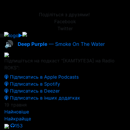
Поділіться з друзями!
Facebook
Twitter
🔊
Deep Purple
— Smoke On The Water
Підпишіться на подкаст "[КАМТУГЕЗА] на Radio
ROKS":
Підписатись в Apple Podcasts
Підписатись в Spotify
Підписатись в Deezer
Підписатись в інших додатках
19 травня
Найновіше
Найкрайще
153