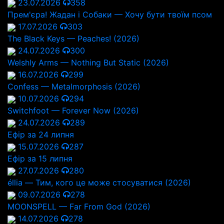
23.07.2026
358
Прем'єра! Жадан і Собаки — Хочу бути твоїм псом
17.07.2026
303
The Black Keys — Peaches! (2026)
24.07.2026
300
Welshly Arms — Nothing But Static (2026)
16.07.2026
299
Confess — Metalmorphosis (2026)
10.07.2026
294
Switchfoot — Forever Now (2026)
24.07.2026
289
Ефір за 24 липня
15.07.2026
287
Ефір за 15 липня
27.07.2026
280
éllia — Тим, кого це може стосуватися (2026)
09.07.2026
278
MOONSPELL — Far From God (2026)
14.07.2026
278