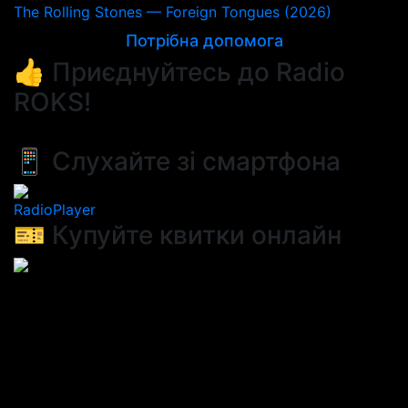
The Rolling Stones — Foreign Tongues (2026)
Потрібна допомога
👍 Приєднуйтесь до Radio
ROKS!
📱 Слухайте зі смартфона
RadioPlayer
🎫 Купуйте квитки онлайн