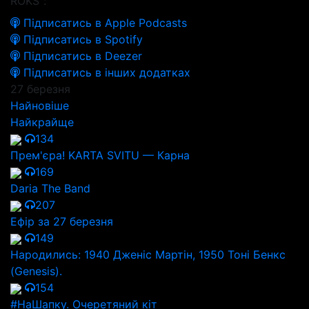
ROKS":
Підписатись в Apple Podcasts
Підписатись в Spotify
Підписатись в Deezer
Підписатись в інших додатках
27 березня
Найновіше
Найкрайще
134
Прем'єра! KARTA SVITU — Карна
169
Daria The Band
207
Ефір за 27 березня
149
Народились: 1940 Дженіс Мартін, 1950 Тоні Бенкс
(Genesis).
154
#НаШапку. Очеретяний кіт