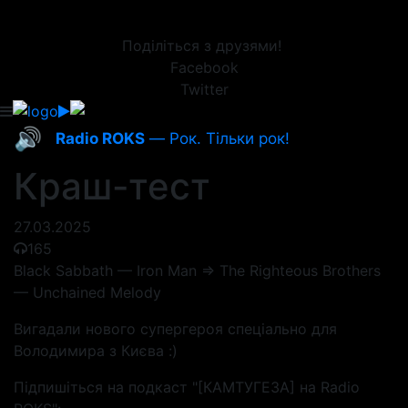
Поділіться з друзями!
Facebook
Twitter
🔊
Radio ROKS
— Рок. Тільки рок!
Краш-тест
27.03.2025
165
Black Sabbath — Iron Man => The Righteous Brothers
— Unchained Melody
Вигадали нового супергероя спеціально для
Володимира з Києва :)
Підпишіться на подкаст "[КАМТУГЕЗА] на Radio