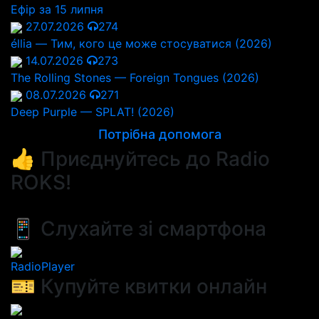
Ефір за 15 липня
27.07.2026
274
éllia — Тим, кого це може стосуватися (2026)
14.07.2026
273
The Rolling Stones — Foreign Tongues (2026)
08.07.2026
271
Deep Purple — SPLAT! (2026)
Потрібна допомога
👍 Приєднуйтесь до Radio
ROKS!
📱 Слухайте зі смартфона
RadioPlayer
🎫 Купуйте квитки онлайн