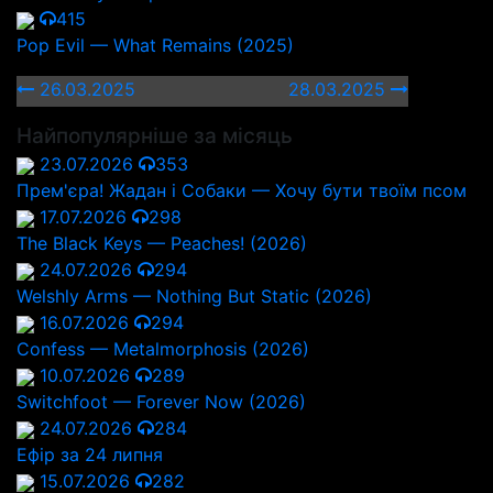
415
Pop Evil — What Remains (2025)
26.03.2025
28.03.2025
Найпопулярніше за місяць
23.07.2026
353
Прем'єра! Жадан і Собаки — Хочу бути твоїм псом
17.07.2026
298
The Black Keys — Peaches! (2026)
24.07.2026
294
Welshly Arms — Nothing But Static (2026)
16.07.2026
294
Confess — Metalmorphosis (2026)
10.07.2026
289
Switchfoot — Forever Now (2026)
24.07.2026
284
Ефір за 24 липня
15.07.2026
282