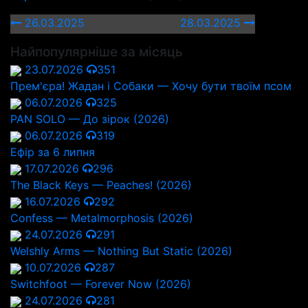
26.03.2025
28.03.2025
Найпопулярніше за місяць
23.07.2026
351
Прем'єра! Жадан і Собаки — Хочу бути твоїм псом
06.07.2026
325
PAN SOLO — До зірок (2026)
06.07.2026
319
Ефір за 6 липня
17.07.2026
296
The Black Keys — Peaches! (2026)
16.07.2026
292
Confess — Metalmorphosis (2026)
24.07.2026
291
Welshly Arms — Nothing But Static (2026)
10.07.2026
287
Switchfoot — Forever Now (2026)
24.07.2026
281