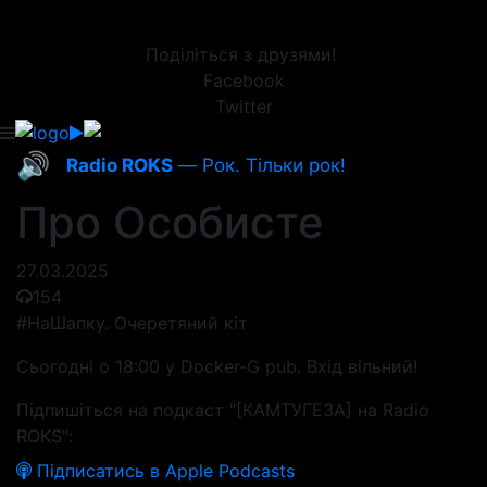
Поділіться з друзями!
Facebook
Twitter
🔊
Radio ROKS
— Рок. Тільки рок!
Про Особисте
27.03.2025
154
#НаШапку. Очеретяний кіт
Сьогодні о 18:00 у Docker-G pub. Вхід вільний!
Підпишіться на подкаст "[КАМТУГЕЗА] на Radio
ROKS":
Підписатись в Apple Podcasts