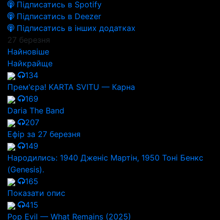
Підписатись в Spotify
Підписатись в Deezer
Підписатись в інших додатках
27 березня
Найновіше
Найкрайще
134
Прем'єра! KARTA SVITU — Карна
169
Daria The Band
207
Ефір за 27 березня
149
Народились: 1940 Дженіс Мартін, 1950 Тоні Бенкс
(Genesis).
165
Показати опис
415
Pop Evil — What Remains (2025)