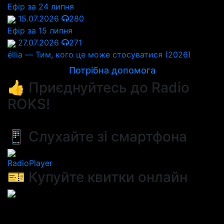
Ефір за 24 липня
15.07.2026
280
Ефір за 15 липня
27.07.2026
271
éllia — Тим, кого це може стосуватися (2026)
Потрібна допомога
👍 Приєднуйтесь до Radio
ROKS!
📱 Слухайте зі смартфона
RadioPlayer
🎫 Купуйте квитки онлайн