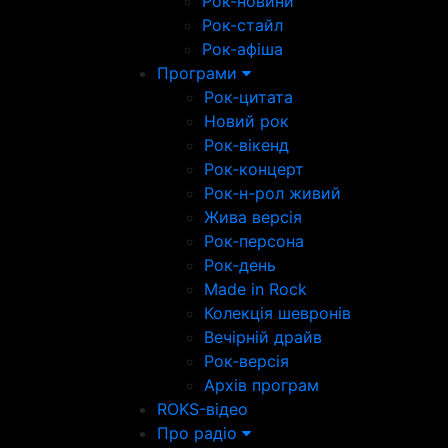
Рок-новини
Рок-стайл
Рок-афіша
Програми
Рок-цитата
Новий рок
Рок-вікенд
Рок-концерт
Рок-н-рол живий
Жива версія
Рок-персона
Рок-день
Made in Rock
Колекція шевронів
Вечірній драйв
Рок-версія
Архів програм
ROKS-відео
Про радіо