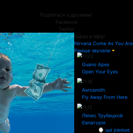
Поділіться з друзями!
Facebook
Twitter
Зараз в ефірі
Nirvana
Come As You Are
Раніше звучали
11:23
Guano Apes
Open Your Eyes
11:18
Aerosmith
Fly Away From Here
11:12
Ляпис Трубецкой
Євпаторія
⌚ ще раніше