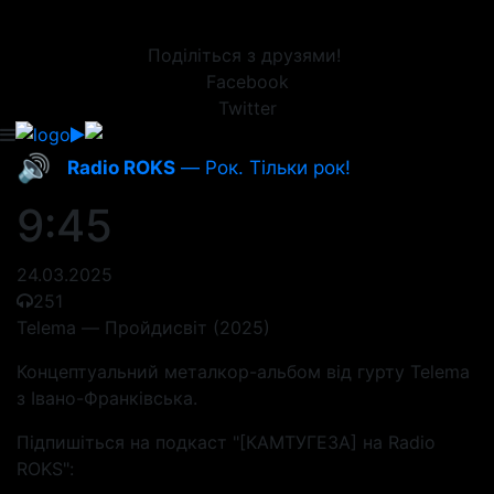
Поділіться з друзями!
Facebook
Twitter
🔊
Radio ROKS
— Рок. Тільки рок!
9:45
24.03.2025
251
Telema — Пройдисвіт (2025)
Концептуальний металкор-альбом від гурту Telema
з Івано-Франківська.
Підпишіться на подкаст "[КАМТУГЕЗА] на Radio
ROKS":