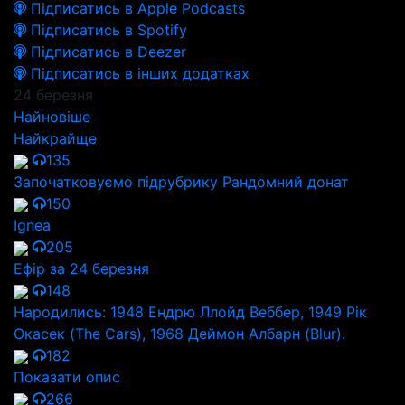
Підписатись в Apple Podcasts
Підписатись в Spotify
Підписатись в Deezer
Підписатись в інших додатках
24 березня
Найновіше
Найкрайще
135
Започатковуємо підрубрику Рандомний донат
150
Ignea
205
Ефір за 24 березня
148
Народились: 1948 Ендрю Ллойд Веббер, 1949 Рік
Окасек (The Cars), 1968 Деймон Албарн (Blur).
182
Показати опис
266