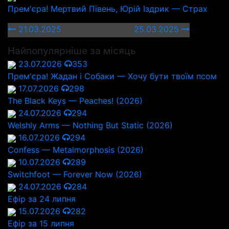
Прем'єра! Мертвий Півень, Юрій Іздрик — Страх
21.03.2025
25.03.2025
Найпопулярніше за місяць
23.07.2026
353
Прем'єра! Жадан і Собаки — Хочу бути твоїм псом
17.07.2026
298
The Black Keys — Peaches! (2026)
24.07.2026
294
Welshly Arms — Nothing But Static (2026)
16.07.2026
294
Confess — Metalmorphosis (2026)
10.07.2026
289
Switchfoot — Forever Now (2026)
24.07.2026
284
Ефір за 24 липня
15.07.2026
282
Ефір за 15 липня