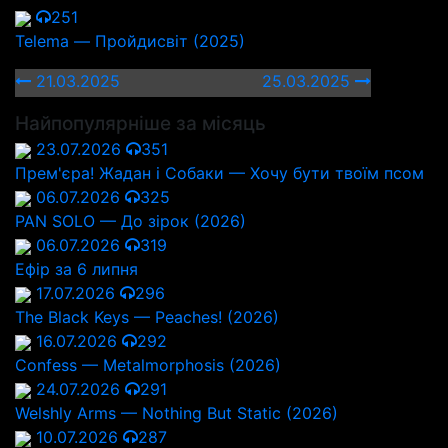
251
Telema — Пройдисвіт (2025)
21.03.2025
25.03.2025
Найпопулярніше за місяць
23.07.2026
351
Прем'єра! Жадан і Собаки — Хочу бути твоїм псом
06.07.2026
325
PAN SOLO — До зірок (2026)
06.07.2026
319
Ефір за 6 липня
17.07.2026
296
The Black Keys — Peaches! (2026)
16.07.2026
292
Confess — Metalmorphosis (2026)
24.07.2026
291
Welshly Arms — Nothing But Static (2026)
10.07.2026
287