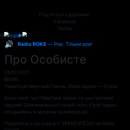
Поділіться з друзями!
Facebook
Twitter
🔊
Radio ROKS
— Рок. Тільки рок!
Про Особисте
24.03.2025
266
Прем'єра! Мертвий Півень, Юрій Іздрик — Страх
Культовий гурт Мертвий півень та цьогорічний
лауреат Шевченківської премії поет Юрій Іздрик
об’єднались в музичну колаборацію.
Підпишіться на подкаст "[КАМТУГЕЗА] на Radio