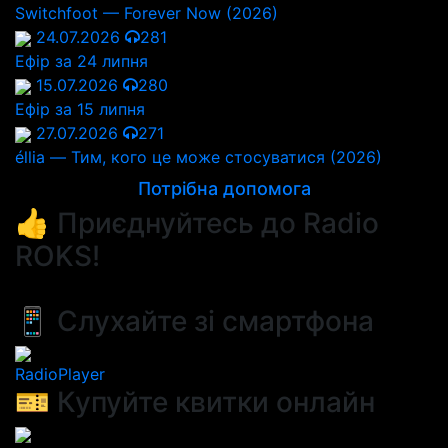
Switchfoot — Forever Now (2026)
24.07.2026
281
Ефір за 24 липня
15.07.2026
280
Ефір за 15 липня
27.07.2026
271
éllia — Тим, кого це може стосуватися (2026)
Потрібна допомога
👍 Приєднуйтесь до Radio
ROKS!
📱 Слухайте зі смартфона
RadioPlayer
🎫 Купуйте квитки онлайн