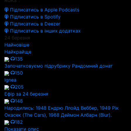
ROKS":
Підписатись в Apple Podcasts
Підписатись в Spotify
Підписатись в Deezer
Підписатись в інших додатках
24 березня
Найновіше
Найкрайще
135
Започатковуємо підрубрику Рандомний донат
150
Ignea
205
Ефір за 24 березня
148
Народились: 1948 Ендрю Ллойд Веббер, 1949 Рік
Окасек (The Cars), 1968 Деймон Албарн (Blur).
182
Показати опис