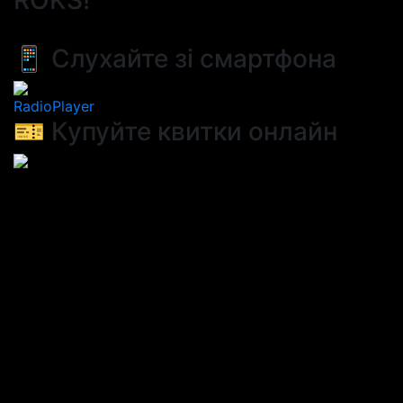
ROKS!
📱 Слухайте зі смартфона
RadioPlayer
🎫 Купуйте квитки онлайн