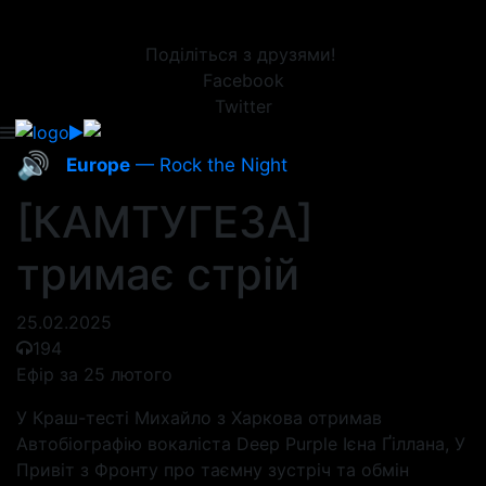
Поділіться з друзями!
Facebook
Twitter
🔊
Europe
— Rock the Night
[КАМТУГЕЗА]
тримає стрій
25.02.2025
194
Ефір за 25 лютого
У Краш-тесті Михайло з Харкова отримав
Автобіографію вокаліста Deep Purple Ієна Ґіллана, У
Привіт з Фронту про таємну зустріч та обмін