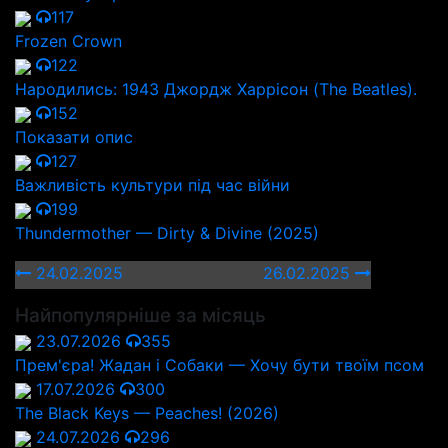
117
Frozen Crown
122
Народились: 1943 Джордж Харрісон (The Beatles).
152
Показати опис
127
Важливість культури під час війни
199
Thundermother — Dirty & Divine (2025)
24.02.2025
26.02.2025
Найпопулярніше за місяць
23.07.2026
355
Прем'єра! Жадан і Собаки — Хочу бути твоїм псом
17.07.2026
300
The Black Keys — Peaches! (2026)
24.07.2026
296