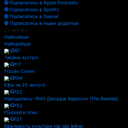
Підписатись в Apple Podcasts
Підписатись в Spotify
Підписатись в Deezer
Підписатись в інших додатках
25 лютого
Найновіше
Найкрайще
97
Таємна зустріч
117
Frozen Crown
194
Ефір за 25 лютого
122
Народились: 1943 Джордж Харрісон (The Beatles).
152
Показати опис
127
Важливість культури під час війни