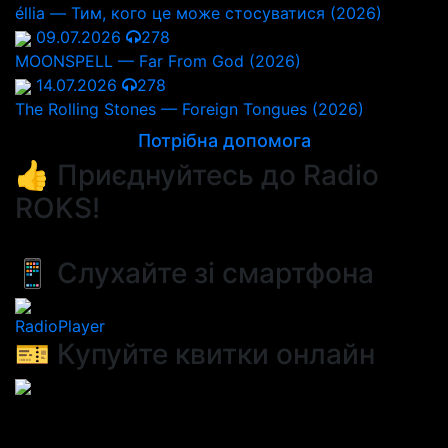
éllia — Тим, кого це може стосуватися (2026)
09.07.2026
278
MOONSPELL — Far From God (2026)
14.07.2026
278
The Rolling Stones — Foreign Tongues (2026)
Потрібна допомога
👍 Приєднуйтесь до Radio
ROKS!
📱 Слухайте зі смартфона
RadioPlayer
🎫 Купуйте квитки онлайн