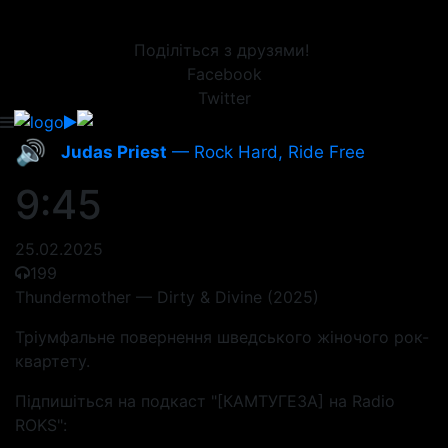
Поділіться з друзями!
Facebook
Twitter
🔊
Judas Priest
— Rock Hard, Ride Free
9:45
25.02.2025
199
Thundermother — Dirty & Divine (2025)
Тріумфальне повернення шведського жіночого рок-
квартету.
Підпишіться на подкаст "[КАМТУГЕЗА] на Radio
ROKS":