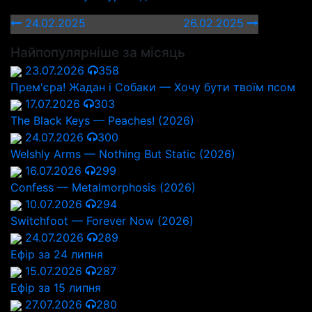
24.02.2025
26.02.2025
Найпопулярніше за місяць
23.07.2026
358
Прем'єра! Жадан і Собаки — Хочу бути твоїм псом
17.07.2026
303
The Black Keys — Peaches! (2026)
24.07.2026
300
Welshly Arms — Nothing But Static (2026)
16.07.2026
299
Confess — Metalmorphosis (2026)
10.07.2026
294
Switchfoot — Forever Now (2026)
24.07.2026
289
Ефір за 24 липня
15.07.2026
287
Ефір за 15 липня
27.07.2026
280