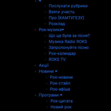
Послухати рубрики
Взяти участь
Про [КАМТУГЕЗУ]
Розклад
Рок-музика
Що це була за пісня?
Музика Radio ROKS
Запропонуйте пісню
Рок-календар
ROKS TV
Акції
Новини
Рок-новини
Рок-стайл
Рок-афіша
Програми
Рок-цитата
Новий рок