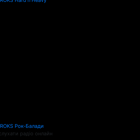
 ROKS Hard'n'Heavy
 ROKS Рок-Балади
слухати радіо онлайн