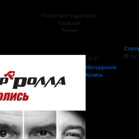
Поділіться з друзями!
Facebook
Twitter
Слуха
ще 
05:37
Моторролла
Колись