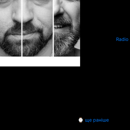
Radio
⌚ ще раніше