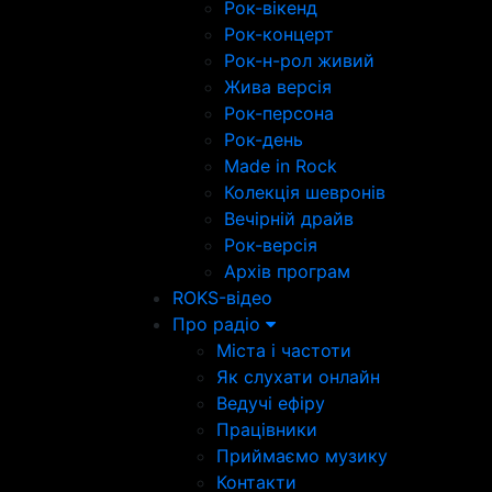
Рок-вікенд
Рок-концерт
Рок-н-рол живий
Жива версія
Рок-персона
Рок-день
Made in Rock
Колекція шевронів
Вечірній драйв
Рок-версія
Архів програм
ROKS-відео
Про радіо
Міста і частоти
Як слухати онлайн
Ведучі ефіру
Працівники
Приймаємо музику
Контакти