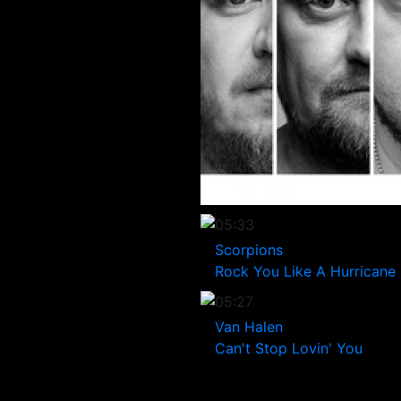
05:33
Scorpions
Rock You Like A Hurricane
05:27
Van Halen
Can't Stop Lovin' You