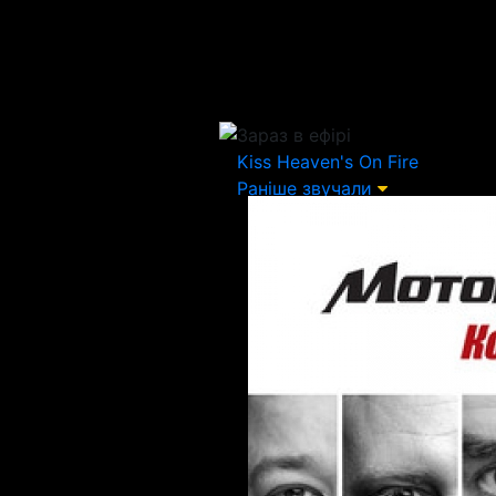
Зараз в ефірі
Kiss
Heaven's On Fire
Раніше звучали