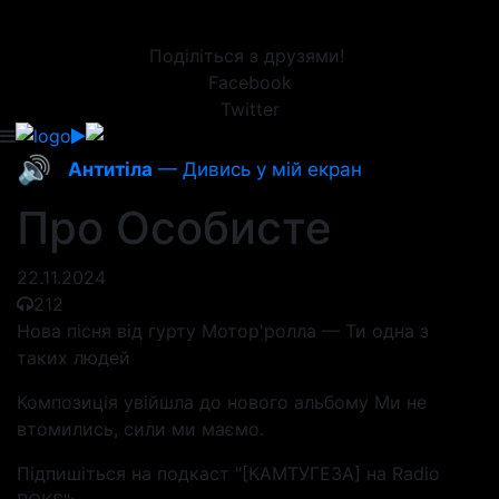
Поділіться з друзями!
Facebook
Twitter
🔊
Антитіла
— Дивись у мій екран
Про Особисте
22.11.2024
212
Нова пісня від гурту Мотор'ролла — Ти одна з
таких людей
Композиція увійшла до нового альбому Ми не
втомились, сили ми маємо.
Підпишіться на подкаст "[КАМТУГЕЗА] на Radio