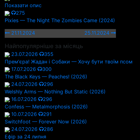
Показати опис
275
Pixies — The Night The Zombies Came (2024)
21.11.2024
25.11.2024
Найпопулярніше за місяць
23.07.2026
355
Прем'єра! Жадан і Собаки — Хочу бути твоїм псом
17.07.2026
300
The Black Keys — Peaches! (2026)
24.07.2026
296
Welshly Arms — Nothing But Static (2026)
16.07.2026
296
Confess — Metalmorphosis (2026)
10.07.2026
291
Switchfoot — Forever Now (2026)
24.07.2026
286
Ефір за 24 липня