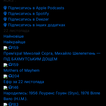
ROKS":
Підписатись в Apple Podcasts
Підписатись в Spotify
Підписатись в Deezer
Підписатись в інших додатках
22 листопада
Найновіше
Найкрайще
159
Прем'єра! Миколай Сєрга, Михайло Шелепетень —
ПІД БАХМУТСЬКИМ ДОЩЕМ
159
Mothers of Mayhem
204
Ефір за 22 листопада
146
Народились: 1956 Лоуренс Гоуен (Styx), 1976 Вілле
Вало (H.I.M.).
183