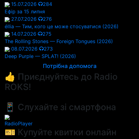
15.07.2026
284
Ефір за 15 липня
27.07.2026
276
éllia — Тим, кого це може стосуватися (2026)
14.07.2026
275
The Rolling Stones — Foreign Tongues (2026)
08.07.2026
273
Deep Purple — SPLAT! (2026)
Потрібна допомога
👍 Приєднуйтесь до Radio
ROKS!
📱 Слухайте зі смартфона
RadioPlayer
🎫 Купуйте квитки онлайн