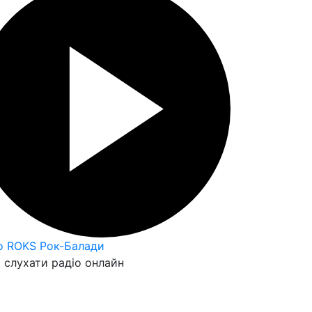
o ROKS Рок-Балади
 слухати радіо онлайн