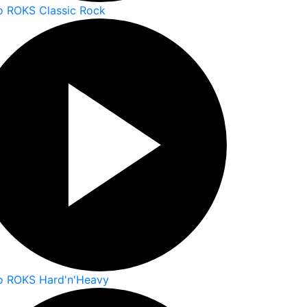
o ROKS Classic Rock
o ROKS Hard'n'Heavy