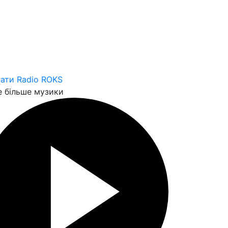
ати Radio ROKS
 більше музики