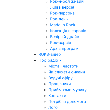
Рок-н-рол живий
Жива версія
Рок-персона
Рок-день
Made in Rock
Колекція шевронів
Вечірній драйв
Рок-версія
Архів програм
ROKS-відео
Про радіо
Міста і частоти
Як слухати онлайн
Ведучі ефіру
Працівники
Приймаємо музику
Контакти
Потрібна допомога
Лого