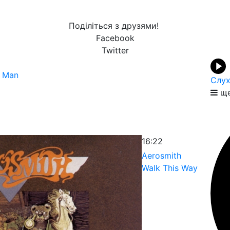
Поділіться з друзями!
Facebook
Twitter
a Man
Слух
ще
16:22
Aerosmith
Walk This Way