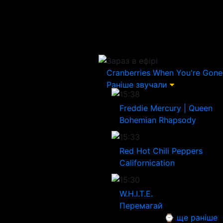
Зараз в ефірі
Cranberries
When You're Gone
Раніше звучали
15:38
Freddie Mercury | Queen
Bohemian Rhapsody
15:33
Red Hot Chili Peppers
Californication
15:30
W.H.I.T.E.
Перемагай
⌚ ще раніше