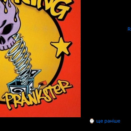
R
⌚ ще раніше