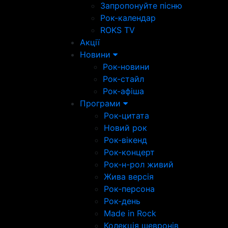
Запропонуйте пісню
Рок-календар
ROKS TV
Акції
Новини
Рок-новини
Рок-стайл
Рок-афіша
Програми
Рок-цитата
Новий рок
Рок-вікенд
Рок-концерт
Рок-н-рол живий
Жива версія
Рок-персона
Рок-день
Made in Rock
Колекція шевронів