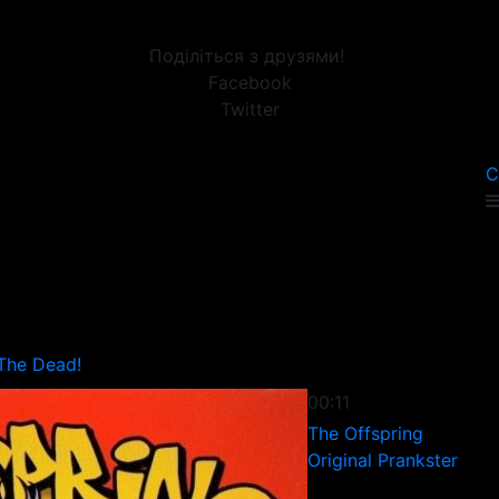
Поділіться з друзями!
Facebook
Twitter
С
The Dead!
00:11
The Offspring
Original Prankster