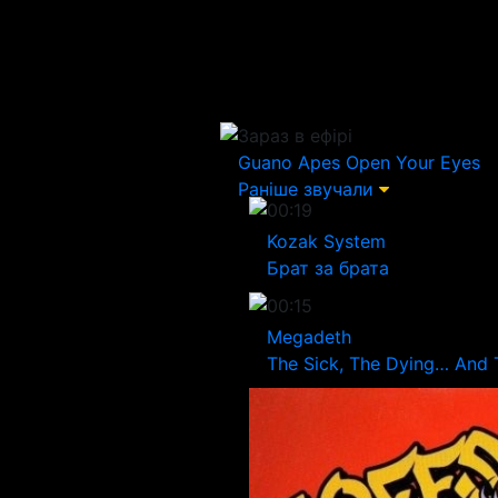
Зараз в ефірі
Guano Apes
Open Your Eyes
Раніше звучали
00:19
Kozak System
Брат за брата
00:15
Megadeth
The Sick, The Dying… And 