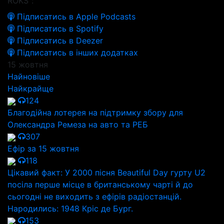
ROKS":
Підписатись в Apple Podcasts
Підписатись в Spotify
Підписатись в Deezer
Підписатись в інших додатках
15 жовтня
Найновіше
Найкрайще
124
Благодійна лотерея на підтримку збору для
Олександра Ремеза на авто та РЕБ
307
Ефір за 15 жовтня
118
Цікавий факт: У 2000 пісня Beautiful Day гурту U2
посіла перше місце в британському чарті й до
сьогодні не виходить з ефірів радіостанцій.
Народились: 1948 Кріс де Бург.
153