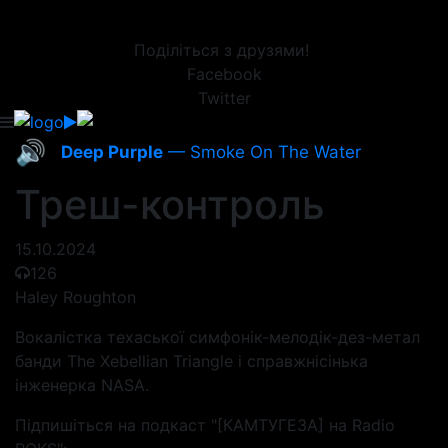
Поділіться з друзями!
Facebook
Twitter
🔊
Deep Purple
— Smoke On The Water
Треш-контроль
15.10.2024
126
Haley Roughton
Вокалістка техаської симфонік-мелодік-дез-метал
банди The Xebellian Triangle і справжнісінька
інженерка NASA.
Підпишіться на подкаст "[КАМТУГЕЗА] на Radio