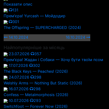
Показати опис
131
Прем'єра! Yurcash — Мойдодир
301
The Offspring — SUPERCHARGED (2024)
14.10.2024
16.10.2024
Найпопулярніше за місяць
23.07.2026
357
Прем'єра! Жадан і Собаки — Хочу бути твоїм псом
17.07.2026
302
The Black Keys — Peaches! (2026)
24.07.2026
298
Welshly Arms — Nothing But Static (2026)
16.07.2026
298
Confess — Metalmorphosis (2026)
10.07.2026
293
Switchfoot — Forever Now (2026)