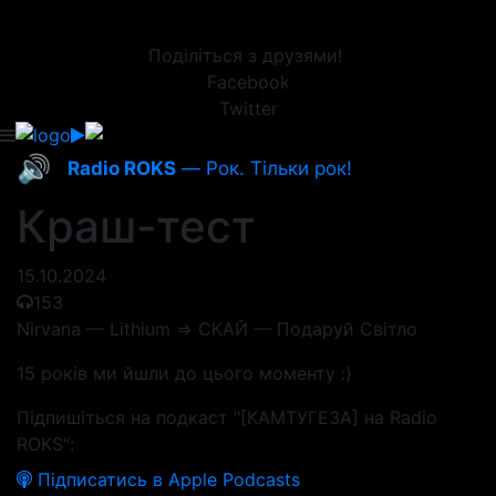
Поділіться з друзями!
Facebook
Twitter
🔊
Radio ROKS
— Рок. Тільки рок!
Краш-тест
15.10.2024
153
Nirvana — Lithium => СКАЙ — Подаруй Світло
15 років ми йшли до цього моменту :)
Підпишіться на подкаст "[КАМТУГЕЗА] на Radio
ROKS":
Підписатись в Apple Podcasts