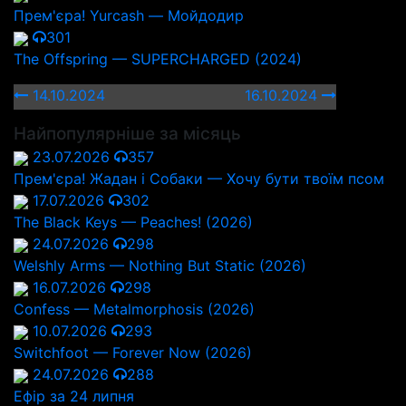
Прем'єра! Yurcash — Мойдодир
301
The Offspring — SUPERCHARGED (2024)
14.10.2024
16.10.2024
Найпопулярніше за місяць
23.07.2026
357
Прем'єра! Жадан і Собаки — Хочу бути твоїм псом
17.07.2026
302
The Black Keys — Peaches! (2026)
24.07.2026
298
Welshly Arms — Nothing But Static (2026)
16.07.2026
298
Confess — Metalmorphosis (2026)
10.07.2026
293
Switchfoot — Forever Now (2026)
24.07.2026
288
Ефір за 24 липня