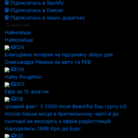
Підписатись в Spotify
Підписатись в Deezer
Підписатись в інших додатках
15 жовтня
Найновіше
Найкрайще
124
Благодійна лотерея на підтримку збору для
Олександра Ремеза на авто та РЕБ
126
Haley Roughton
307
Ефір за 15 жовтня
118
Цікавий факт: У 2000 пісня Beautiful Day гурту U2
посіла перше місце в британському чарті й до
сьогодні не виходить з ефірів радіостанцій.
Народились: 1948 Кріс де Бург.
131