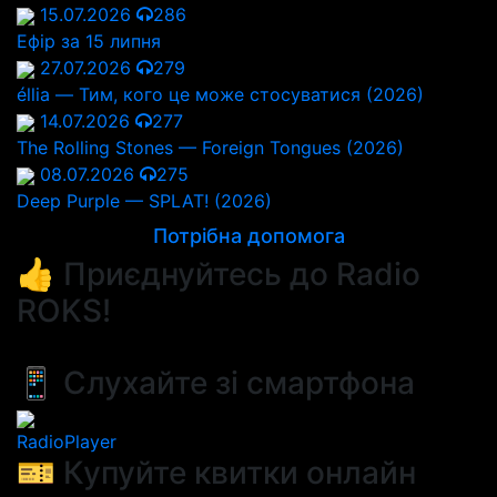
15.07.2026
286
Ефір за 15 липня
27.07.2026
279
éllia — Тим, кого це може стосуватися (2026)
14.07.2026
277
The Rolling Stones — Foreign Tongues (2026)
08.07.2026
275
Deep Purple — SPLAT! (2026)
Потрібна допомога
👍 Приєднуйтесь до Radio
ROKS!
📱 Слухайте зі смартфона
RadioPlayer
🎫 Купуйте квитки онлайн