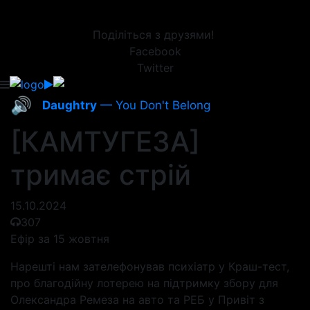
Поділіться з друзями!
Facebook
Twitter
🔊
Daughtry
— You Don't Belong
[КАМТУГЕЗА]
тримає стрій
15.10.2024
307
Ефір за 15 жовтня
Нарешті нам зателефонував психіатр у Краш-тест,
про благодійну лотерею на підтримку збору для
Олександра Ремеза на авто та РЕБ у Привіт з