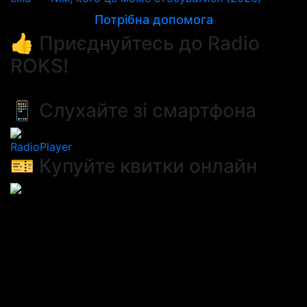
Потрібна допомога
👍 Приєднуйтесь до Radio
ROKS!
📱 Слухайте зі смартфона
RadioPlayer
🎫 Купуйте квитки онлайн