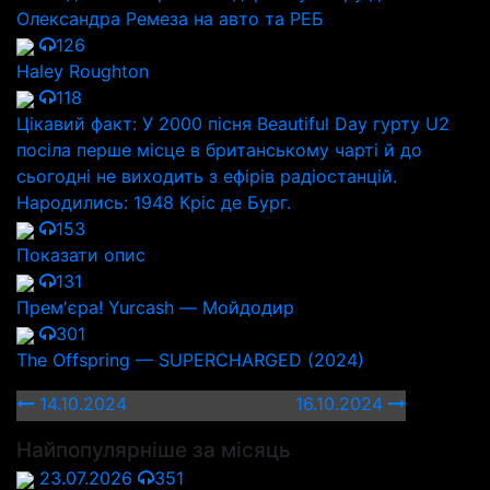
Олександра Ремеза на авто та РЕБ
126
Haley Roughton
118
Цікавий факт: У 2000 пісня Beautiful Day гурту U2
посіла перше місце в британському чарті й до
сьогодні не виходить з ефірів радіостанцій.
Народились: 1948 Кріс де Бург.
153
Показати опис
131
Прем'єра! Yurcash — Мойдодир
301
The Offspring — SUPERCHARGED (2024)
14.10.2024
16.10.2024
Найпопулярніше за місяць
23.07.2026
351