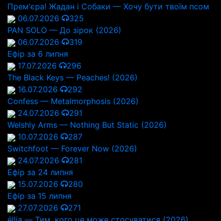
Прем'єра! Жадан і Собаки — Хочу бути твоїм псом
06.07.2026
325
PAN SOLO — До зірок (2026)
06.07.2026
319
Ефір за 6 липня
17.07.2026
296
The Black Keys — Peaches! (2026)
16.07.2026
292
Confess — Metalmorphosis (2026)
24.07.2026
291
Welshly Arms — Nothing But Static (2026)
10.07.2026
287
Switchfoot — Forever Now (2026)
24.07.2026
281
Ефір за 24 липня
15.07.2026
280
Ефір за 15 липня
27.07.2026
271
éllia — Тим, кого це може стосуватися (2026)