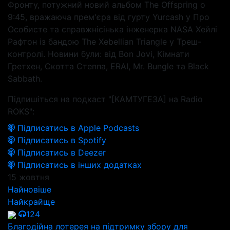
Фронту, потужний новий альбом The Offspring о
9:45, вражаюча прем'єра від гурту Yurcash у Про
Особисте та справжнісінька інженерка NASA Хейлі
Рафтон із бандою The Xebellian Triangle у Треш-
контролі. Новини були: від Bon Jovi, Кімнати
Гретхен, Скотта Степпа, ERAI, Mr. Bungle та Black
Sabbath.
Підпишіться на подкаст "[КАМТУГЕЗА] на Radio
ROKS":
Підписатись в Apple Podcasts
Підписатись в Spotify
Підписатись в Deezer
Підписатись в інших додатках
15 жовтня
Найновіше
Найкрайще
124
Благодійна лотерея на підтримку збору для