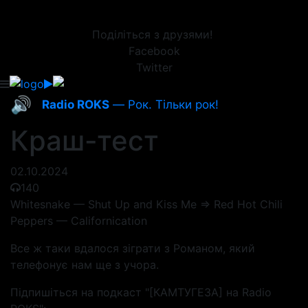
Поділіться з друзями!
Facebook
Twitter
🔊
Radio ROKS
— Рок. Тільки рок!
Краш-тест
02.10.2024
140
Whitesnake — Shut Up and Kiss Me => Red Hot Chili
Peppers — Californication
Все ж таки вдалося зіграти з Романом, який
телефонує нам ще з учора.
Підпишіться на подкаст "[КАМТУГЕЗА] на Radio