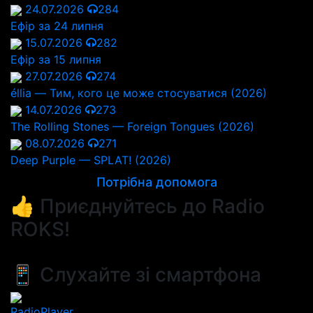
24.07.2026
284
Ефір за 24 липня
15.07.2026
282
Ефір за 15 липня
27.07.2026
274
éllia — Тим, кого це може стосуватися (2026)
14.07.2026
273
The Rolling Stones — Foreign Tongues (2026)
08.07.2026
271
Deep Purple — SPLAT! (2026)
Потрібна допомога
👍 Приєднуйтесь до Radio
ROKS!
📱 Слухайте зі смартфона
RadioPlayer