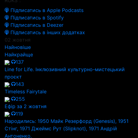
ROKS":
Підписатись в Apple Podcasts
Підписатись в Spotify
Підписатись в Deezer
Підписатись в інших додатках
02 жовтня
Найновіше
Найкрайще
137
Line for Life. Інклюзивний культурно-мистецький
проєкт
143
Timeless Fairytale
255
Ефір за 2 жовтня
119
Народились: 1950 Майк Резерфорд (Genesis), 1951
Стінг, 1971 Джеймс Рут (Slipknot), 1971 Андрій
Антоненко.