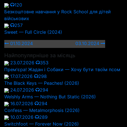
120
Безкоштовне навчання у Rock School для дітей
військових
257
Sweet — Full Circle (2024)
01.10.2024
03.10.2024
Найпопулярніше за місяць
23.07.2026
353
Прем'єра! Жадан і Собаки — Хочу бути твоїм псом
17.07.2026
298
The Black Keys — Peaches! (2026)
24.07.2026
294
Welshly Arms — Nothing But Static (2026)
16.07.2026
294
Confess — Metalmorphosis (2026)
10.07.2026
289
Switchfoot — Forever Now (2026)